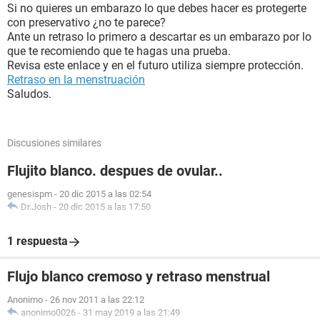
Si no quieres un embarazo lo que debes hacer es protegerte
con preservativo ¿no te parece?
Ante un retraso lo primero a descartar es un embarazo por lo
que te recomiendo que te hagas una prueba.
Revisa este enlace y en el futuro utiliza siempre protección.
Retraso en la menstruación
Saludos.
Discusiones similares
Flujito blanco. despues de ovular..
genesispm
-
20 dic 2015 a las 02:54
Dr.Josh
-
20 dic 2015 a las 17:50
1 respuesta
Flujo blanco cremoso y retraso menstrual
Anonimo
-
26 nov 2011 a las 22:12
anonimo0026
-
31 may 2019 a las 21:49