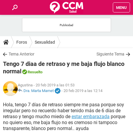
MENU
INICIO
FOROS
Foros
Sexualidad
SALUD
Tema Anterior
Siguiente Tema
Tengo 7 diaa de retraso y me baja flujo blanco
FAMILIA
normal
Resuelto
NUTRICIÓN
Agustina
- 20 feb 2019 a las 01:53
Dra. Marta Marnet
-
20 feb 2019 a las 12:14
BIENESTAR
Hola, tengo 7 días de retraso siempre me pasa porque soy
irregular pero no recuerdo haber tenido más de 6 días de
SEXUALIDAD
retraso y tengo mucho miedo de
estar embarazada
porque
no quiero eso, me baja flujo no es cremoso ni tampoco
transparente, blanco pero normal.. ayuda
GLOSARIO