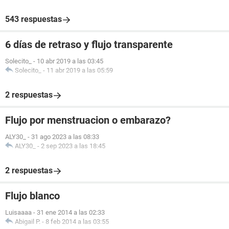
543 respuestas
6 días de retraso y flujo transparente
Solecito_
-
10 abr 2019 a las 03:45
Solecito_
-
11 abr 2019 a las 05:59
2 respuestas
Flujo por menstruacion o embarazo?
ALY30_
-
31 ago 2023 a las 08:33
ALY30_
-
2 sep 2023 a las 18:45
2 respuestas
Flujo blanco
Luisaaaa
-
31 ene 2014 a las 02:33
Abigail P.
-
8 feb 2014 a las 03:55