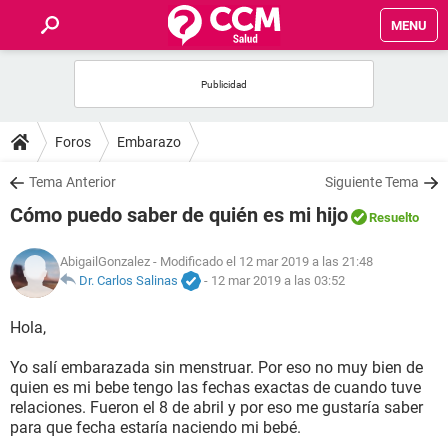
MENU
INICIO
FOROS
Foros
Embarazo
SALUD
Tema Anterior
Siguiente Tema
Cómo puedo saber de quién es mi hijo
Resuelto
FAMILIA
AbigailGonzalez
- Modificado el 12 mar 2019 a las 21:48
NUTRICIÓN
Dr. Carlos Salinas
-
12 mar 2019 a las 03:52
Hola,
BIENESTAR
Yo salí embarazada sin menstruar. Por eso no muy bien de
SEXUALIDAD
quien es mi bebe tengo las fechas exactas de cuando tuve
relaciones. Fueron el 8 de abril y por eso me gustaría saber
para que fecha estaría naciendo mi bebé.
GLOSARIO