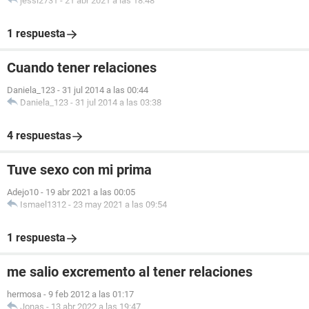
jessi2731
-
21 abr 2021 a las 18:48
1 respuesta
Cuando tener relaciones
Daniela_123
-
31 jul 2014 a las 00:44
Daniela_123
-
31 jul 2014 a las 03:38
4 respuestas
Tuve sexo con mi prima
Adejo10
-
19 abr 2021 a las 00:05
Ismael1312
-
23 may 2021 a las 09:54
1 respuesta
me salio excremento al tener relaciones
hermosa
-
9 feb 2012 a las 01:17
Jonas
-
13 abr 2022 a las 19:47