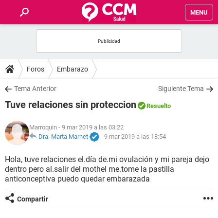
MENU
INICIO
FOROS
Foros
Embarazo
SALUD
Tema Anterior
Siguiente Tema
Tuve relaciones sin proteccion
Resuelto
FAMILIA
Marroquin
- 9 mar 2019 a las 03:22
NUTRICIÓN
Dra. Marta Marnet
-
9 mar 2019 a las 18:54
Hola, tuve relaciones el.día de.mi ovulación y mi pareja dejo
BIENESTAR
dentro pero al.salir del mothel me.tome la pastilla
anticonceptiva puedo quedar embarazada
SEXUALIDAD
Compartir
GLOSARIO