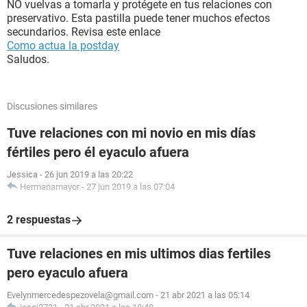
NO vuelvas a tomarla y protégete en tus relaciones con
preservativo. Esta pastilla puede tener muchos efectos
secundarios. Revisa este enlace
Como actua la postday
Saludos.
Discusiones similares
Tuve relaciones con mi novio en mis días
fértiles pero él eyaculo afuera
Jessica
-
26 jun 2019 a las 20:22
Hermanamayor
-
27 jun 2019 a las 07:04
2 respuestas
Tuve relaciones en mis ultimos dias fertiles
pero eyaculo afuera
Evelynmercedespezovela@gmail.com
-
21 abr 2021 a las 05:14