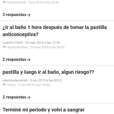
Danistone25
-
5 jun 2016 a las 23:47
3 respuestas
¿Ir al baño 1 hora después de tomar la pastilla
anticonceptiva?
Liza28121999
-
22 may 2016 a las 12:33
AguilarAndrea
-
23 may 2016 a las 06:42
2 respuestas
pastilla y luego ir al baño, algun riesgo??
valenzuelacamila
-
3 nov 2015 a las 00:52
maria
-
7 nov 2015 a las 18:36
2 respuestas
Terminé mi periodo y volví a sangrar