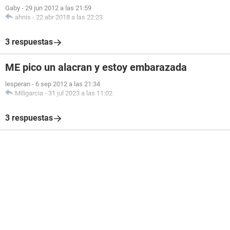
Gaby
-
29 jun 2012 a las 21:59
ahnis
-
22 abr 2018 a las 22:23
3 respuestas
ME pico un alacran y estoy embarazada
lesperan
-
6 sep 2012 a las 21:34
Miligarcia
-
31 jul 2023 a las 11:02
3 respuestas