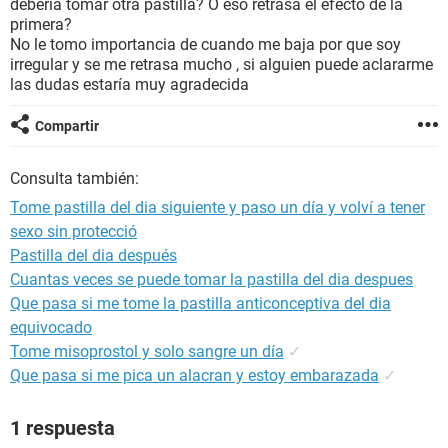
debería tomar otra pastilla? O eso retrasa el efecto de la
primera?
No le tomo importancia de cuando me baja por que soy
irregular y se me retrasa mucho , si alguien puede aclararme
las dudas estaría muy agradecida
Compartir
Consulta también:
Tome pastilla del dia siguiente y paso un día y volví a tener
sexo sin protecció
Pastilla del dia después
Cuantas veces se puede tomar la pastilla del dia despues
Que pasa si me tome la pastilla anticonceptiva del dia
equivocado
Tome misoprostol y solo sangre un día
✓
Que pasa si me pica un alacran y estoy embarazada
✓
1 respuesta