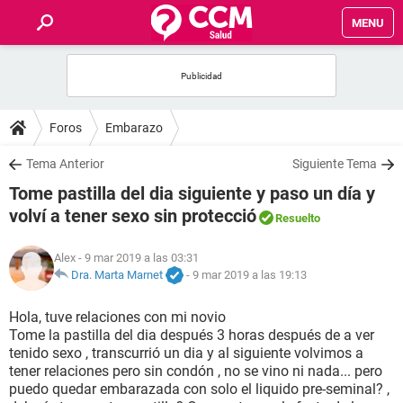
MENU
INICIO
FOROS
Foros
Embarazo
SALUD
Tema Anterior
Siguiente Tema
Tome pastilla del dia siguiente y paso un día y
FAMILIA
volví a tener sexo sin protecció
Resuelto
NUTRICIÓN
Alex
- 9 mar 2019 a las 03:31
Dra. Marta Marnet
-
9 mar 2019 a las 19:13
BIENESTAR
Hola, tuve relaciones con mi novio
Tome la pastilla del dia después 3 horas después de a ver
SEXUALIDAD
tenido sexo , transcurrió un dia y al siguiente volvimos a
tener relaciones pero sin condón , no se vino ni nada... pero
puedo quedar embarazada con solo el liquido pre-seminal? ,
GLOSARIO