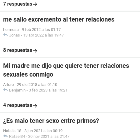
7 respuestas
me salio excremento al tener relaciones
hermosa
-
9 feb 2012 a las 01:17
Jonas
-
13 abr 2022 a las 19:47
8 respuestas
Mi madre me dijo que quiere tener relaciones
sexuales conmigo
Arturo
-
29 dic 2018 a las 01:10
Benjamin
-
3 feb 2023 a las 19:21
4 respuestas
¿Es malo tener sexo entre primos?
Natalia-18
-
8 jun 2021 a las 00:19
Rafael34
-
30 nov 2021 a las 21:47