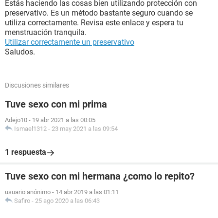
Estás haciendo las cosas bien utilizando protección con
preservativo. Es un método bastante seguro cuando se
utiliza correctamente. Revisa este enlace y espera tu
menstruación tranquila.
Utilizar correctamente un preservativo
Saludos.
Discusiones similares
Tuve sexo con mi prima
Adejo10
-
19 abr 2021 a las 00:05
Ismael1312
-
23 may 2021 a las 09:54
1 respuesta
Tuve sexo con mi hermana ¿como lo repito?
usuario anónimo
-
14 abr 2019 a las 01:11
Safiro
-
25 ago 2020 a las 06:43