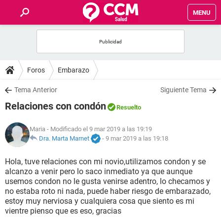
MENU
INICIO
FOROS
Foros
Embarazo
SALUD
Tema Anterior
Siguiente Tema
Relaciones con condón
Resuelto
FAMILIA
Maria
- Modificado el 9 mar 2019 a las 19:19
NUTRICIÓN
Dra. Marta Marnet
-
9 mar 2019 a las 19:18
Hola, tuve relaciones con mi novio,utilizamos condon y se
BIENESTAR
alcanzo a venir pero lo saco inmediato ya que aunque
usemos condon no le gusta venirse adentro, lo checamos y
SEXUALIDAD
no estaba roto ni nada, puede haber riesgo de embarazado,
estoy muy nerviosa y cualquiera cosa que siento es mi
vientre pienso que es eso, gracias
GLOSARIO