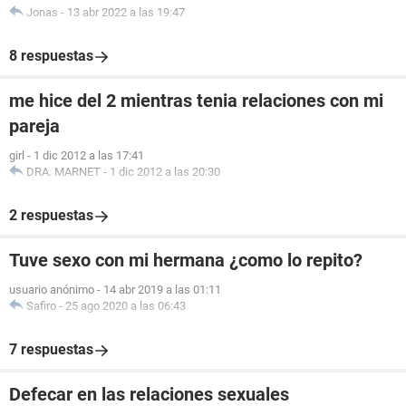
Jonas
-
13 abr 2022 a las 19:47
8 respuestas
me hice del 2 mientras tenia relaciones con mi
pareja
girl
-
1 dic 2012 a las 17:41
DRA. MARNET
-
1 dic 2012 a las 20:30
2 respuestas
Tuve sexo con mi hermana ¿como lo repito?
usuario anónimo
-
14 abr 2019 a las 01:11
Safiro
-
25 ago 2020 a las 06:43
7 respuestas
Defecar en las relaciones sexuales