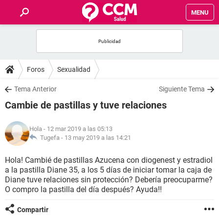
MENU
INICIO
FOROS
Foros
Sexualidad
SALUD
Tema Anterior
Siguiente Tema
Cambie de pastillas y tuve relaciones
FAMILIA
Hola
- 12 mar 2019 a las 05:13
NUTRICIÓN
Tugefa -
13 may 2019 a las 14:21
Hola! Cambié de pastillas Azucena con diogenest y estradiol
BIENESTAR
a la pastilla Diane 35, a los 5 días de iniciar tomar la caja de
Diane tuve relaciones sin protección? Debería preocuparme?
SEXUALIDAD
O compro la pastilla del día después? Ayuda!!
Compartir
GLOSARIO