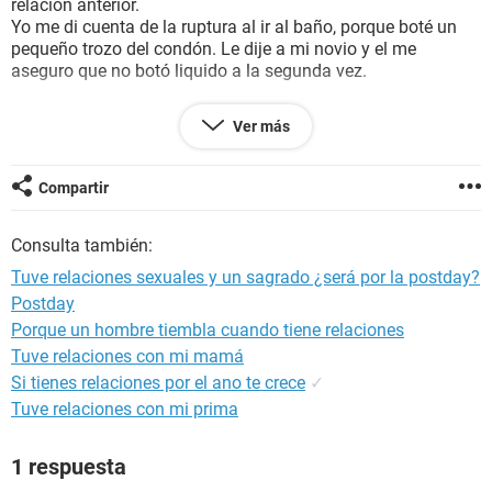
relación anterior.
Yo me di cuenta de la ruptura al ir al baño, porque boté un
pequeño trozo del condón. Le dije a mi novio y el me
aseguro que no botó liquido a la segunda vez.
Me asusté por si hubo liquido preseminal y fuimos a
Ver más
comprar la postday (escapel-1) y la tomé luego de 4 hrs de
esa relación. De ahí no volví a tener relaciones y hoy 12 de
marzo me bajo sangre y mi duda es ¿puedo considerarlo
Compartir
menstruación? O ¿será que estoy embarazada? .
Este sangrado llegó despues de 12 días del acto sexual (en
Consulta también:
caso de ser menstruación, se me adelantó 4 días), es de
color café como mi menstruación y tengo dolores
Tuve relaciones sexuales y un sagrado ¿será por la postday?
menstruales y la cantidad es normal como cuando me llega.
Postday
Estoy preocupada, yo no me cuide por unos exámenes que
Porque un hombre tiembla cuando tiene relaciones
recién hice para comenzar mi cuidado.
Agregó que: mi ciclo es irregular, mi menstruacion anterior
Tuve relaciones con mi mamá
inició el 14 de febrero y finalizó el 20. Y entre mi
Si tienes relaciones por el ano te crece
✓
menstruación de enero y marzo, mi ciclo duró 31 días
Tuve relaciones con mi prima
exactos.
1 respuesta