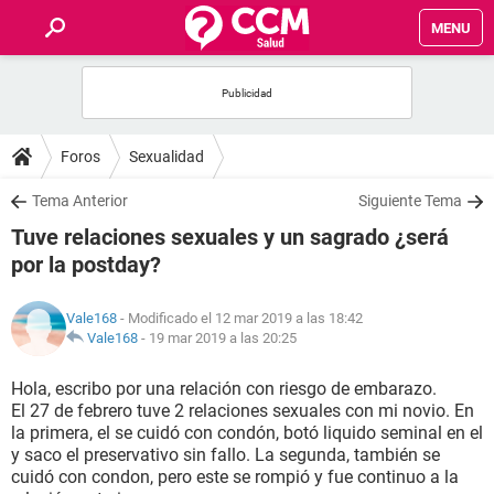
MENU
INICIO
FOROS
Foros
Sexualidad
SALUD
Tema Anterior
Siguiente Tema
Tuve relaciones sexuales y un sagrado ¿será
FAMILIA
por la postday?
NUTRICIÓN
Vale168
- Modificado el 12 mar 2019 a las 18:42
Vale168
-
19 mar 2019 a las 20:25
BIENESTAR
Hola, escribo por una relación con riesgo de embarazo.
El 27 de febrero tuve 2 relaciones sexuales con mi novio. En
SEXUALIDAD
la primera, el se cuidó con condón, botó liquido seminal en el
y saco el preservativo sin fallo. La segunda, también se
cuidó con condon, pero este se rompió y fue continuo a la
GLOSARIO