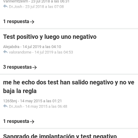
Vannemtzelim
-
23 jul 2018 a las 06:31
Dr.Josh
-
23 jul 2018 a las 07:08
1 respuesta
Test positivo y luego uno negativo
Alejabdra
-
14 jul 2019 a las 04:10
valorandome
-
14 jul 2019 a las 04:53
3 respuestas
me he echo dos test han salido negativo y no ve
baja la regla
1265bnj
-
14 may 2015 a las 01:21
Dr.Josh
-
14 may 2015 a las 06:48
1 respuesta
Sangrado de implantación y test negativo