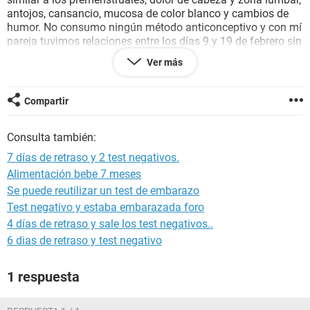
antojos, cansancio, mucosa de color blanco y cambios de
humor. No consumo ningún método anticonceptivo y con mí
pareja tuvimos relaciones entre los días 9 y 19 de febrero sin
protección. Mí último sangrado comenzó el 11 de febrero y
Ver más
fue normal. También luego de nuestra última relación estuve
4 días aproximadamente con una especie de cistitis que
solo traté con antiespasmódicos.
Compartir
Consulta también:
7 días de retraso y 2 test negativos.
Alimentación bebe 7 meses
Se puede reutilizar un test de embarazo
Test negativo y estaba embarazada foro
4 días de retraso y sale los test negativos..
6 dias de retraso y test negativo
1 respuesta