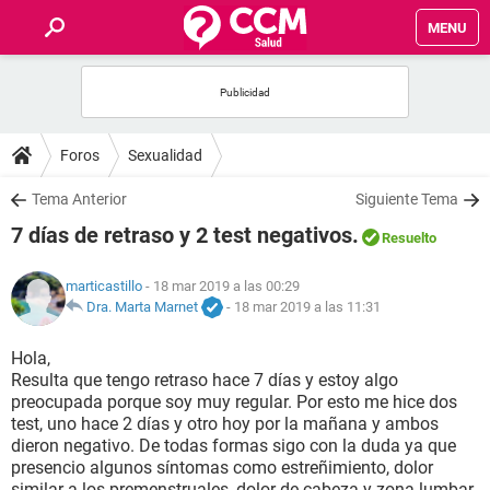
MENU
INICIO
FOROS
Foros
Sexualidad
SALUD
Tema Anterior
Siguiente Tema
7 días de retraso y 2 test negativos.
Resuelto
FAMILIA
marticastillo
- 18 mar 2019 a las 00:29
NUTRICIÓN
Dra. Marta Marnet
-
18 mar 2019 a las 11:31
Hola,
BIENESTAR
Resulta que tengo retraso hace 7 días y estoy algo
preocupada porque soy muy regular. Por esto me hice dos
SEXUALIDAD
test, uno hace 2 días y otro hoy por la mañana y ambos
dieron negativo. De todas formas sigo con la duda ya que
presencio algunos síntomas como estreñimiento, dolor
GLOSARIO
similar a los premenstruales, dolor de cabeza y zona lumbar,