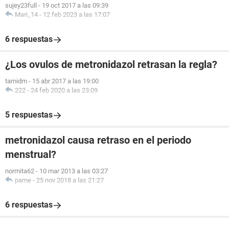
sujey23full
-
19 oct 2017 a las 09:39
Mari_14
-
12 feb 2023 a las 17:07
6 respuestas
¿Los ovulos de metronidazol retrasan la regla?
tamidm
-
15 abr 2017 a las 19:00
222
-
24 feb 2020 a las 23:09
5 respuestas
metronidazol causa retraso en el periodo
menstrual?
normita62
-
10 mar 2013 a las 03:27
pame
-
25 nov 2018 a las 21:27
6 respuestas