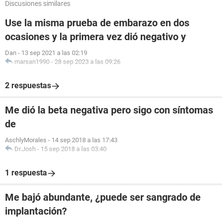
Discusiones similares
Use la misma prueba de embarazo en dos
ocasiones y la primera vez dió negativo y
Dan
-
13 sep 2021 a las 02:19
marsan1990
-
28 sep 2023 a las 09:26
2 respuestas
Me dió la beta negativa pero sigo con síntomas
de
AschlyMorales
-
14 sep 2018 a las 17:43
Dr.Josh
-
15 sep 2018 a las 03:40
1 respuesta
Me bajó abundante, ¿puede ser sangrado de
implantación?