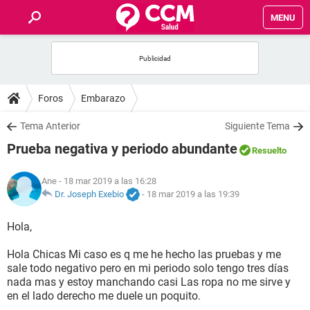
MENU
INICIO
FOROS
Foros
Embarazo
SALUD
Tema Anterior
Siguiente Tema
Prueba negativa y periodo abundante
Resuelto
FAMILIA
Ane
- 18 mar 2019 a las 16:28
NUTRICIÓN
Dr. Joseph Exebio
-
18 mar 2019 a las 19:39
Hola,
BIENESTAR
Hola Chicas Mi caso es q me he hecho las pruebas y me
SEXUALIDAD
sale todo negativo pero en mi periodo solo tengo tres días
nada mas y estoy manchando casi Las ropa no me sirve y
en el lado derecho me duele un poquito.
GLOSARIO