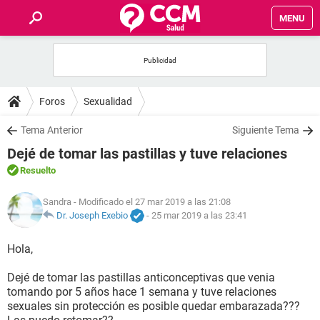
MENU
INICIO
FOROS
Foros
Sexualidad
SALUD
Tema Anterior
Siguiente Tema
Dejé de tomar las pastillas y tuve relaciones
FAMILIA
Resuelto
NUTRICIÓN
Sandra
- Modificado el 27 mar 2019 a las 21:08
Dr. Joseph Exebio
-
25 mar 2019 a las 23:41
BIENESTAR
Hola,
SEXUALIDAD
Dejé de tomar las pastillas anticonceptivas que venia
tomando por 5 años hace 1 semana y tuve relaciones
sexuales sin protección es posible quedar embarazada???
GLOSARIO