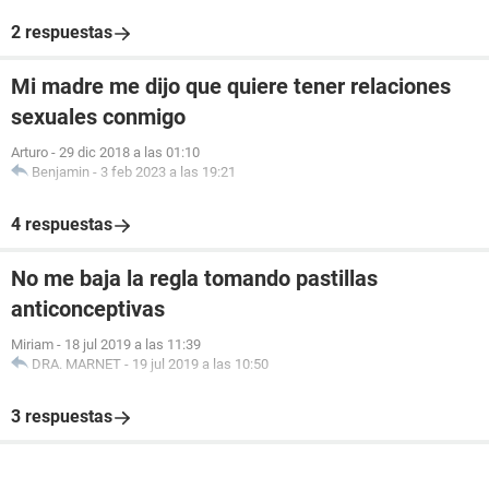
2 respuestas
Mi madre me dijo que quiere tener relaciones
sexuales conmigo
Arturo
-
29 dic 2018 a las 01:10
Benjamin
-
3 feb 2023 a las 19:21
4 respuestas
No me baja la regla tomando pastillas
anticonceptivas
Miriam
-
18 jul 2019 a las 11:39
DRA. MARNET
-
19 jul 2019 a las 10:50
3 respuestas