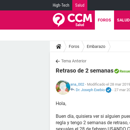
High-Tech
Salud
FOROS
SALUD
Foros
Embarazo
Tema Anterior
Retraso de 2 semanas
Resue
ana_002
- Modificado el 28 mar 2019
Dr. Joseph Exebio
-
27 mar 20
Hola,
Buen día, quisiera ver si alguien p
regla y tengo 2 semanas de retraso, 
sexuales el 28 de febrero USANDO C