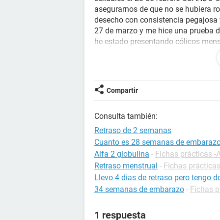
asegurarnos de que no se hubiera ro
desecho con consistencia pegajosa y
27 de marzo y me hice una prueba de
he estado presentando cólicos menst
No sé si algo tenga que ver pero en
me vino la regla por cuestiones de m
enero y en ese mismo mes volvió mi r
Compartir
ahora en marzo dejé la dieta, quiero
ahora.
Consulta también:
Alguien que me oriente por favor, gra
Retraso de 2 semanas
Gracias
Cuanto es 28 semanas de embaraz
Alfa 2 globulina
-
Fichas prácticas -
Retraso menstrual
-
Fichas prácticas
Llevo 4 dias de retraso pero tengo do
34 semanas de embarazo
-
Fichas p
1 respuesta