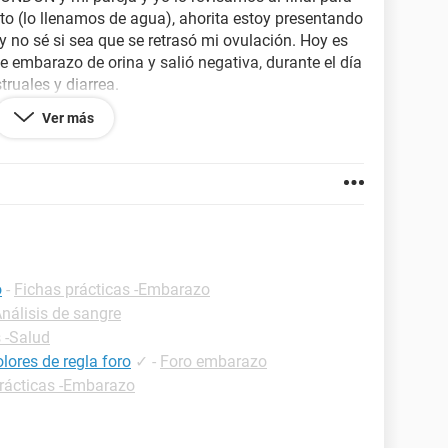
to (lo llenamos de agua), ahorita estoy presentando
 no sé si sea que se retrasó mi ovulación. Hoy es
 embarazo de orina y salió negativa, durante el día
ruales y diarrea.
Ver más
 octubre, noviembre y diciembre del año pasado no
i peso y mi tipo de alimentación, estuve a dieta en
egla, en febrero también llegó la regla normal,
 suponer que también se debe a eso el retraso de
cias por su tiempo!!.
o
-
Fichas prácticas -Embarazo
Análisis de sangre
 -Salud
lores de regla foro
✓
-
Foro embarazo
rácticas -Embarazo