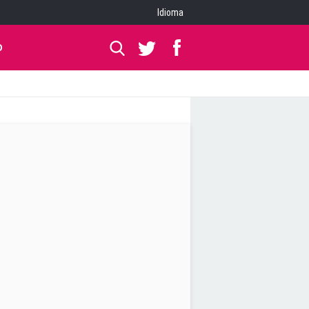
Idioma
O