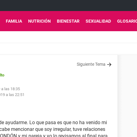
FAMILIA
NUTRICIÓN
BIENESTAR
SEXUALIDAD
GLOSARI
Siguiente Tema
lto
 a las 18:35
19 a las 22:51
uede ayudarme. Lo que pasa es que no ha venido mi
cabe mencionar que soy irregular, tuve relaciones
ONDÓN y mi pareja y yo lo revisamos al final para