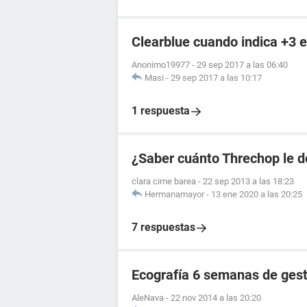
Clearblue cuando indica +3 
Anonimo19977
-
29 sep 2017 a las 06:40
Masi
-
29 sep 2017 a las 10:17
1 respuesta
¿Saber cuánto Threchop le d
clara cime barea
-
22 sep 2013 a las 18:23
Hermanamayor
-
13 ene 2020 a las 20:25
7 respuestas
Ecografía 6 semanas de ges
AleNava
-
22 nov 2014 a las 20:20