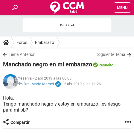
MENU
INICIO
FOROS
Foros
Embarazo
SALUD
Tema Anterior
Siguiente Tema
Manchado negro en mi embarazo
Resuelto
FAMILIA
Yesenia
- 2 abr 2019 a las 00:08
NUTRICIÓN
Dra. Marta Marnet
-
2 abr 2019 a las 11:26
Hola,
BIENESTAR
Tengo manchado negro y estoy en embarazo ..es riesgo
para mi bb?
SEXUALIDAD
Compartir
GLOSARIO