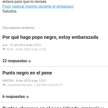
enlace para que lo revises
Flujo vaginal marrón durante el embarazo
Saludos.
Discusiones similares
Por qué hago popo negro, estoy embarazada
isai
-
16 oct 2012 a las 19:21
Ruth
-
3 ene 2022 a las 13:23
22 respuestas
Punto negro en el pene
HERTER
-
8 nov 2015 a las 12:57
JoseAntonioprieto
-
7 jul 2023 a las 07:21
6 respuestas