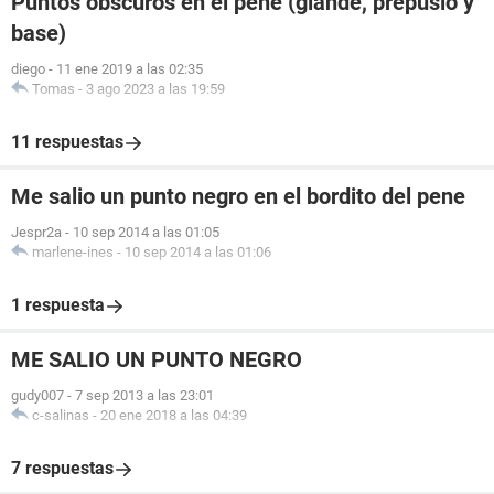
Puntos obscuros en el pene (glande, prepusio y
base)
diego
-
11 ene 2019 a las 02:35
Tomas
-
3 ago 2023 a las 19:59
11 respuestas
Me salio un punto negro en el bordito del pene
Jespr2a
-
10 sep 2014 a las 01:05
marlene-ines
-
10 sep 2014 a las 01:06
1 respuesta
ME SALIO UN PUNTO NEGRO
gudy007
-
7 sep 2013 a las 23:01
c-salinas
-
20 ene 2018 a las 04:39
7 respuestas