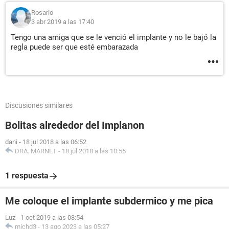
Rosario
3 abr 2019 a las 17:40
Tengo una amiga que se le venció el implante y no le bajó la
regla puede ser que esté embarazada
Discusiones similares
Bolitas alrededor del Implanon
dani
-
18 jul 2018 a las 06:52
DRA. MARNET
-
18 jul 2018 a las 10:55
1 respuesta
Me coloque el implante subdermico y me pica
Luz
-
1 oct 2019 a las 08:54
michd3
-
13 ago 2023 a las 05:27