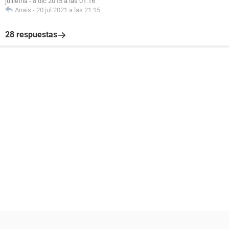
juliietha
-
8 dic 2015 a las 01:16
Anais
-
20 jul 2021 a las 21:15
28 respuestas