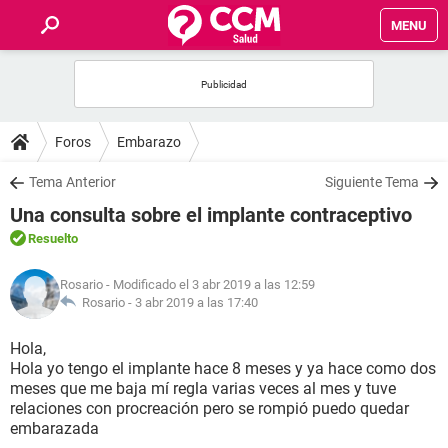
MENU
INICIO
FOROS
Foros
Embarazo
SALUD
Tema Anterior
Siguiente Tema
Una consulta sobre el implante contraceptivo
FAMILIA
Resuelto
NUTRICIÓN
Rosario
- Modificado el 3 abr 2019 a las 12:59
Rosario -
3 abr 2019 a las 17:40
BIENESTAR
Hola,
Hola yo tengo el implante hace 8 meses y ya hace como dos
SEXUALIDAD
meses que me baja mí regla varias veces al mes y tuve
relaciones con procreación pero se rompió puedo quedar
embarazada
GLOSARIO