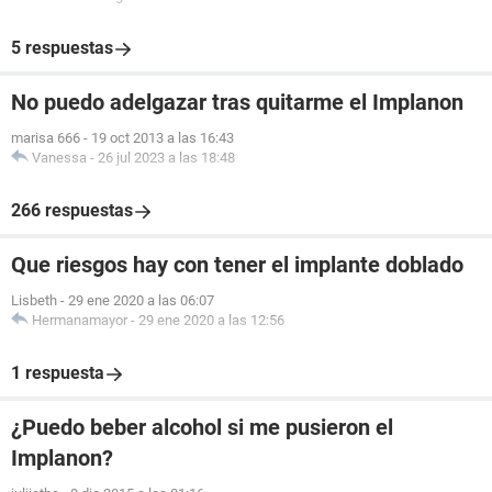
5 respuestas
No puedo adelgazar tras quitarme el Implanon
marisa 666
-
19 oct 2013 a las 16:43
Vanessa
-
26 jul 2023 a las 18:48
266 respuestas
Que riesgos hay con tener el implante doblado
Lisbeth
-
29 ene 2020 a las 06:07
Hermanamayor
-
29 ene 2020 a las 12:56
1 respuesta
¿Puedo beber alcohol si me pusieron el
Implanon?