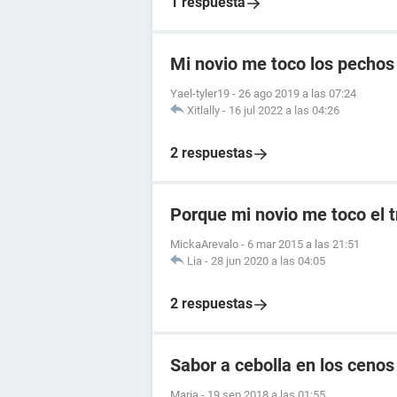
1 respuesta
Mi novio me toco los pechos
Yael-tyler19
-
26 ago 2019 a las 07:24
Xitlally
-
16 jul 2022 a las 04:26
2 respuestas
Porque mi novio me toco el t
MickaArevalo
-
6 mar 2015 a las 21:51
Lia
-
28 jun 2020 a las 04:05
2 respuestas
Sabor a cebolla en los cenos
Maria
-
19 sep 2018 a las 01:55