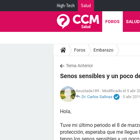
High-Tech
Salud
FOROS
SALUD
Foros
Embarazo
Tema Anterior
Senos sensibles y un poco de
Asustada189
- Modificado el 5 abr 2
Dr. Carlos Salinas
-
5 abr 201
Hola,
Tuve mi último periodo el 8 de marzo
protección, esperaba que me llegue l
tengo los senos sensibles y un poco