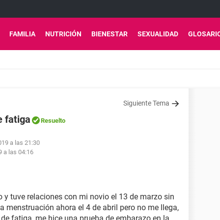
FAMILIA
NUTRICIÓN
BIENESTAR
SEXUALIDAD
GLOSARI
Siguiente Tema
 fatiga
Resuelto
019 a las 21:30
9 a las 04:16
 y tuve relaciones con mi novio el 13 de marzo sin
a menstruación ahora el 4 de abril pero no me llega,
 de fatiga, me hice una prueba de embarazo en la