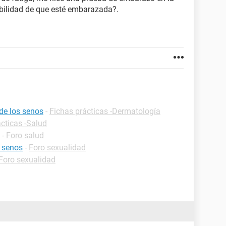
ibilidad de que esté embarazada?.
de los senos
-
Fichas prácticas -Dermatología
cticas -Salud
-
Foro salud
 senos
-
Foro sexualidad
Foro sexualidad