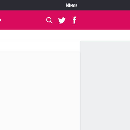
Idioma
O