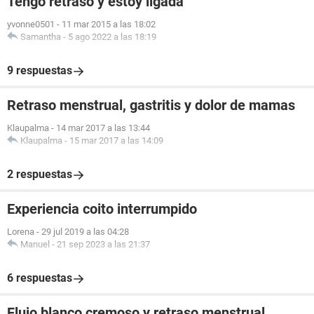
Tengo retraso y estoy ligada
yvonne0501
-
11 mar 2015 a las 18:02
Samantha
-
5 ago 2022 a las 18:19
9 respuestas
Retraso menstrual, gastritis y dolor de mamas
Klaupalma
-
14 mar 2017 a las 13:44
Klaupalma
-
15 mar 2017 a las 14:09
2 respuestas
Experiencia coito interrumpido
Lorena
-
29 jul 2019 a las 04:28
Manuel
-
21 sep 2023 a las 21:37
6 respuestas
Flujo blanco cremoso y retraso menstrual