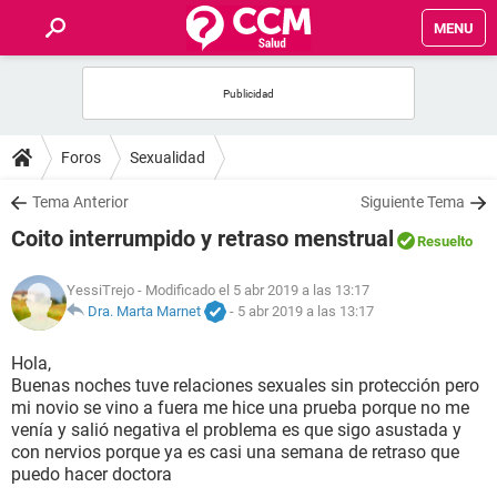
MENU
INICIO
FOROS
Foros
Sexualidad
SALUD
Tema Anterior
Siguiente Tema
Coito interrumpido y retraso menstrual
Resuelto
FAMILIA
YessiTrejo
- Modificado el 5 abr 2019 a las 13:17
NUTRICIÓN
Dra. Marta Marnet
-
5 abr 2019 a las 13:17
Hola,
BIENESTAR
Buenas noches tuve relaciones sexuales sin protección pero
mi novio se vino a fuera me hice una prueba porque no me
SEXUALIDAD
venía y salió negativa el problema es que sigo asustada y
con nervios porque ya es casi una semana de retraso que
puedo hacer doctora
GLOSARIO