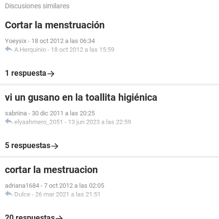
Discusiones similares
Cortar la menstruación
Yoeysix
-
18 oct 2012 a las 06:34
A.Herquinio
-
18 oct 2012 a las 15:59
1 respuesta
vi un gusano en la toallita higiénica
sabriina
-
30 dic 2011 a las 20:25
elyaahmero_2051
-
13 jun 2023 a las 22:59
5 respuestas
cortar la mestruacion
adriana1684
-
7 oct 2012 a las 02:05
Dulce
-
26 mar 2021 a las 21:51
20 respuestas