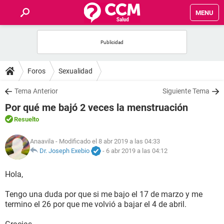
MENU
INICIO
FOROS
Foros
Sexualidad
SALUD
Tema Anterior
Siguiente Tema
Por qué me bajó 2 veces la menstruación
FAMILIA
Resuelto
NUTRICIÓN
Anaavila
- Modificado el 8 abr 2019 a las 04:33
Dr. Joseph Exebio
-
6 abr 2019 a las 04:12
BIENESTAR
Hola,
SEXUALIDAD
Tengo una duda por que si me bajo el 17 de marzo y me
termino el 26 por que me volvió a bajar el 4 de abril.
GLOSARIO