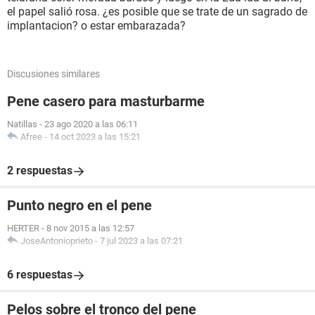
el papel salió rosa. ¿es posible que se trate de un sagrado de
implantacion? o estar embarazada?
Discusiones similares
Pene casero para masturbarme
Natillas
-
23 ago 2020 a las 06:11
Afree
-
14 oct 2023 a las 15:21
2 respuestas
Punto negro en el pene
HERTER
-
8 nov 2015 a las 12:57
JoseAntonioprieto
-
7 jul 2023 a las 07:21
6 respuestas
Pelos sobre el tronco del pene