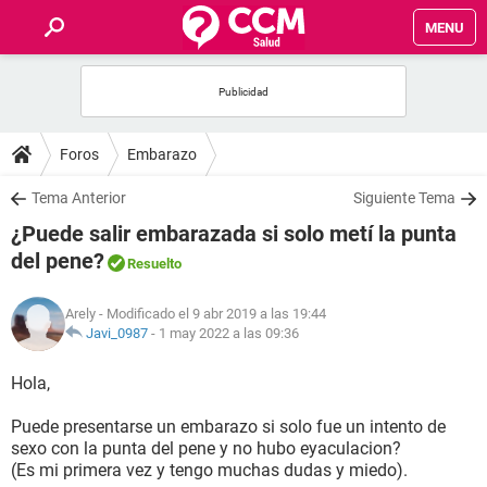
MENU
INICIO
FOROS
Foros
Embarazo
SALUD
Tema Anterior
Siguiente Tema
¿Puede salir embarazada si solo metí la punta
FAMILIA
del pene?
Resuelto
NUTRICIÓN
Arely
- Modificado el 9 abr 2019 a las 19:44
Javi_0987
-
1 may 2022 a las 09:36
BIENESTAR
Hola,
SEXUALIDAD
Puede presentarse un embarazo si solo fue un intento de
sexo con la punta del pene y no hubo eyaculacion?
(Es mi primera vez y tengo muchas dudas y miedo).
GLOSARIO