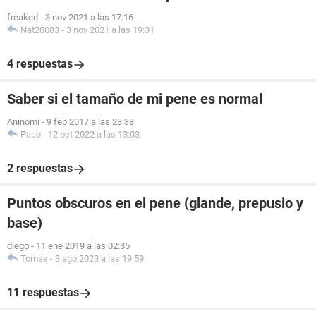
freaked
-
3 nov 2021 a las 17:16
Nat20083
-
3 nov 2021 a las 19:31
4 respuestas
Saber si el tamaño de mi pene es normal
Aninomi
-
9 feb 2017 a las 23:38
Paco
-
12 oct 2022 a las 13:03
2 respuestas
Puntos obscuros en el pene (glande, prepusio y
base)
diego
-
11 ene 2019 a las 02:35
Tomas
-
3 ago 2023 a las 19:59
11 respuestas