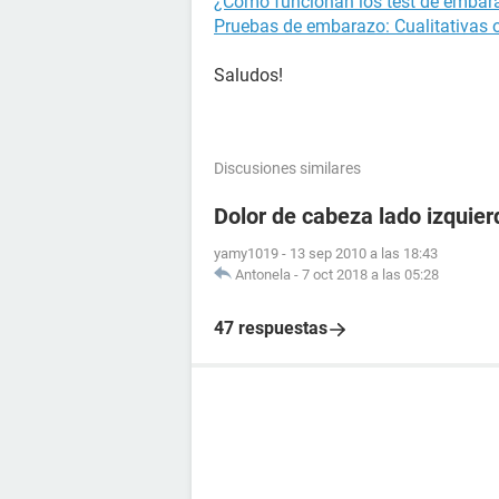
¿Cómo funcionan los test de embara
Pruebas de embarazo: Cualitativas o
Saludos!
Discusiones similares
Dolor de cabeza lado izquier
yamy1019
-
13 sep 2010 a las 18:43
Antonela
-
7 oct 2018 a las 05:28
47 respuestas