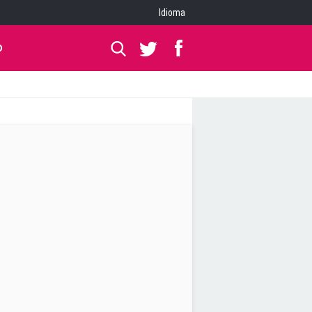
Idioma
O