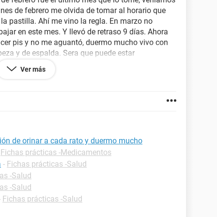
fines de febrero me olvida de tomar al horario que
la pastilla. Ahí me vino la regla. En marzo no
bajar en este mes. Y llevó de retraso 9 días. Ahora
cer pis y no me aguantó, duermo mucho vivo con
eza y de espalda. Sera que puede estar
Ver más
ción de orinar a cada rato y duermo mucho
-
Fichas prácticas -Medicamentos
a
-
Fichas prácticas -Salud
cas -Salud
cas -Salud
-
Fichas prácticas -Salud