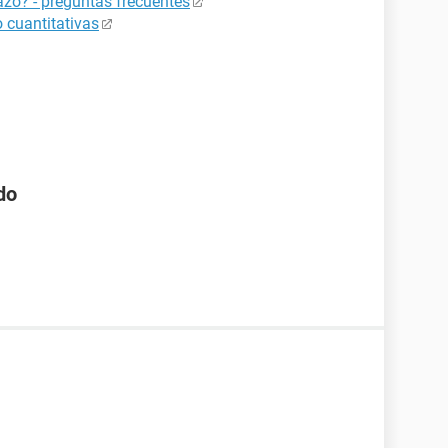
zo? - preguntas frecuentes
 cuantitativas
do