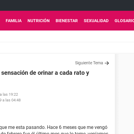
FAMILIA
NUTRICIÓN
BIENESTAR
SEXUALIDAD
GLOSARI
Siguiente Tema
 sensación de orinar a cada rato y
a las 19:22
9 a las 04:48
o que me esta pasando. Hace 6 meses que me vengó
de febrero fue él último mes que lo tome, veníamos