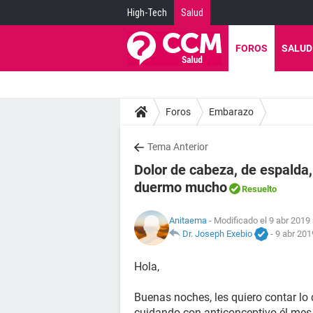
High-Tech
Salud
FOROS
SALUD
Foros
Embarazo
Tema Anterior
Dolor de cabeza, de espalda,
duermo mucho
Resuelto
Anitaema
- Modificado el 9 abr 2019 
Dr. Joseph Exebio
-
9 abr 201
Hola,
Buenas noches, les quiero contar l
cuidando con anticonceptivo él mes 