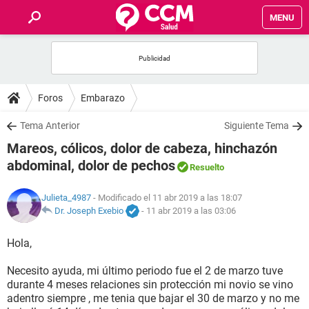
MENU
INICIO
FOROS
Foros
Embarazo
SALUD
Tema Anterior
Siguiente Tema
Mareos, cólicos, dolor de cabeza, hinchazón
FAMILIA
abdominal, dolor de pechos
Resuelto
NUTRICIÓN
Julieta_4987
- Modificado el 11 abr 2019 a las 18:07
Dr. Joseph Exebio
-
11 abr 2019 a las 03:06
BIENESTAR
Hola,
SEXUALIDAD
Necesito ayuda, mi último periodo fue el 2 de marzo tuve
durante 4 meses relaciones sin protección mi novio se vino
adentro siempre , me tenia que bajar el 30 de marzo y no me
GLOSARIO