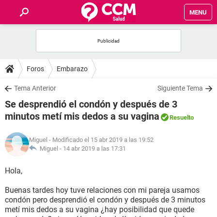
MENU
INICIO
FOROS
Foros
Embarazo
SALUD
Tema Anterior
Siguiente Tema
Se desprendió el condón y después de 3
FAMILIA
minutos metí mis dedos a su vagina
Resuelto
NUTRICIÓN
Miguel
- Modificado el 15 abr 2019 a las 19:52
Miguel -
14 abr 2019 a las 17:31
BIENESTAR
Hola,
SEXUALIDAD
Buenas tardes hoy tuve relaciones con mi pareja usamos
condón pero desprendió el condón y después de 3 minutos
metí mis dedos a su vagina ¿hay posibilidad que quede
GLOSARIO