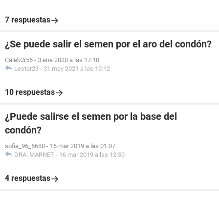
7 respuestas
¿Se puede salir el semen por el aro del condón?
Caleb2r56
-
3 ene 2020 a las 17:10
Lester23
-
31 may 2021 a las 19:12
10 respuestas
¿Puede salirse el semen por la base del
condón?
sofia_96_5688
-
16 mar 2019 a las 01:07
DRA. MARNET
-
16 mar 2019 a las 12:50
4 respuestas