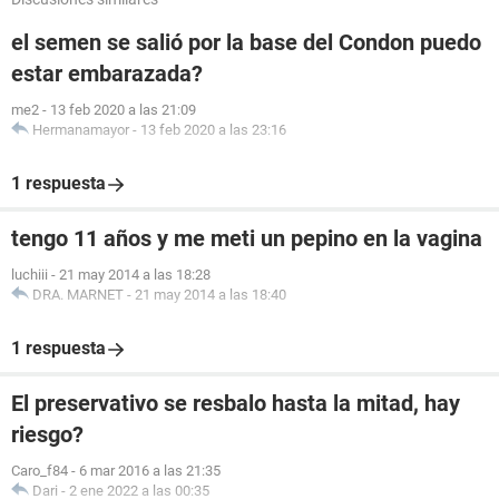
el semen se salió por la base del Condon puedo
estar embarazada?
me2
-
13 feb 2020 a las 21:09
Hermanamayor
-
13 feb 2020 a las 23:16
1 respuesta
tengo 11 años y me meti un pepino en la vagina
luchiii
-
21 may 2014 a las 18:28
DRA. MARNET
-
21 may 2014 a las 18:40
1 respuesta
El preservativo se resbalo hasta la mitad, hay
riesgo?
Caro_f84
-
6 mar 2016 a las 21:35
Dari
-
2 ene 2022 a las 00:35