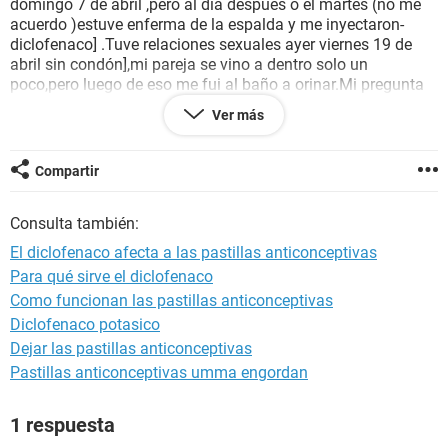
domingo 7 de abril ,pero al día después o el martes (no me
acuerdo )estuve enferma de la espalda y me inyectaron-
diclofenaco] .Tuve relaciones sexuales ayer viernes 19 de
abril sin condón],mi pareja se vino a dentro solo un
poco,pero luego de eso me fui al baño a orinar.Mi pregunta
es :¿podré estar embarazada o el antibiótico no influye en
Ver más
nada?.
Gracias
Compartir
Consulta también:
El diclofenaco afecta a las pastillas anticonceptivas
Para qué sirve el diclofenaco
Como funcionan las pastillas anticonceptivas
Diclofenaco potasico
Dejar las pastillas anticonceptivas
Pastillas anticonceptivas umma engordan
1 respuesta