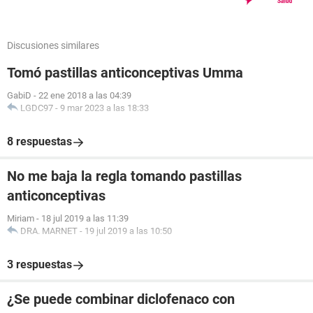
Discusiones similares
Tomó pastillas anticonceptivas Umma
GabiD
-
22 ene 2018 a las 04:39
LGDC97
-
9 mar 2023 a las 18:33
8 respuestas
No me baja la regla tomando pastillas
anticonceptivas
Miriam
-
18 jul 2019 a las 11:39
DRA. MARNET
-
19 jul 2019 a las 10:50
3 respuestas
¿Se puede combinar diclofenaco con