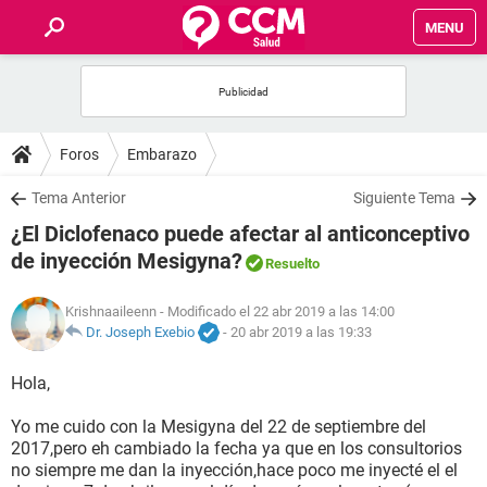
MENU
INICIO
FOROS
Foros
Embarazo
SALUD
Tema Anterior
Siguiente Tema
¿El Diclofenaco puede afectar al anticonceptivo
FAMILIA
de inyección Mesigyna?
Resuelto
NUTRICIÓN
Krishnaaileenn
- Modificado el 22 abr 2019 a las 14:00
Dr. Joseph Exebio
-
20 abr 2019 a las 19:33
BIENESTAR
Hola,
SEXUALIDAD
Yo me cuido con la Mesigyna del 22 de septiembre del
2017,pero eh cambiado la fecha ya que en los consultorios
no siempre me dan la inyección,hace poco me inyecté el el
GLOSARIO