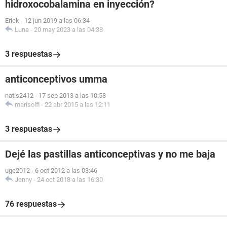
hidroxocobalamina en inyección?
Erick
-
12 jun 2019 a las 06:34
Luna
-
20 may 2023 a las 04:38
3 respuestas
anticonceptivos umma
natis2412
-
17 sep 2013 a las 10:58
marisolfl
-
22 abr 2015 a las 12:11
3 respuestas
Dejé las pastillas anticonceptivas y no me baja
uge2012
-
6 oct 2012 a las 03:46
Jenny
-
24 oct 2018 a las 16:30
76 respuestas