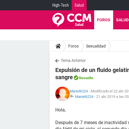
High-Tech
Salud
FOROS
SALUD
Foros
Sexualidad
Tema Anterior
Expulsión de un fluido gelat
sangre
Resuelto
Mariel6224
- Modificado el 22 abr 20
Mariel6224
-
21 abr 2019 a las 05
Hola,
Después de 7 meses de inactividad s
día fértil de mi ciclo, al segundo dí