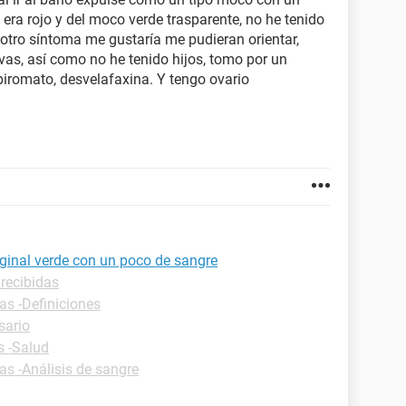
 era rojo y del moco verde trasparente, no he tenido
i otro síntoma me gustaría me pudieran orientar,
vas, así como no he tenido hijos, tomo por un
iromato, desvelafaxina. Y tengo ovario
aginal verde con un poco de sangre
 recibidas
as -Definiciones
sario
s -Salud
as -Análisis de sangre