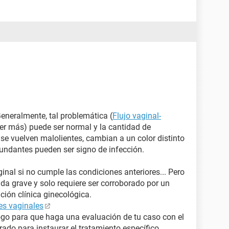
Generalmente, tal problemática (
Flujo vaginal-
eer más) puede ser normal y la cantidad de
i se vuelven malolientes, cambian a un color distinto
undantes pueden ser signo de infección.
ginal si no cumple las condiciones anteriores... Pero
a grave y solo requiere ser corroborado por un
ción clínica ginecológica.
es vaginales
ogo para que haga una evaluación de tu caso con el
crado para instaurar el tratamiento específico.