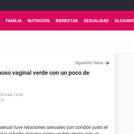
FAMILIA
NUTRICIÓN
BIENESTAR
SEXUALIDAD
GLOSARI
Siguiente Tema
inoso vaginal verde con un poco de
19 a las 13:30
:37
exual tuve relaciones sexuales con condón justo el
a al ir al baño expulse como un tipo moco con un