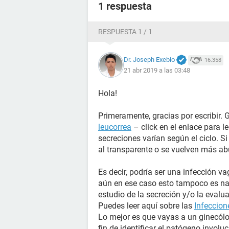
1 respuesta
RESPUESTA 1 / 1
Dr. Joseph Exebio
16.358
21 abr 2019 a las 03:48
Hola!
Primeramente, gracias por escribir. 
leucorrea
– click en el enlace para l
secreciones varían según el ciclo. S
al transparente o se vuelven más ab
Es decir, podría ser una infección va
aún en ese caso esto tampoco es nad
estudio de la secreción y/o la evalua
Puedes leer aquí sobre las
Infeccion
Lo mejor es que vayas a un ginecól
fin de identificar el patógeno involu