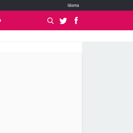
Idioma
O