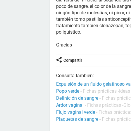
poco de sangre, el color de la sangre
ningún tipo de molestias, ni picor, n
también tomo pastillas anticoncepti
tratamiento también clonazepan, top
poliquístico.
Gracias
Compartir
Consulta también:
Expulsión de un fluido gelatinoso v
Popo verde
-
Fichas prácticas -Ideas
Definición de sangre
-
Fichas práctic
Ardor vaginal
-
Fichas prácticas -Glo
Flujo vaginal verde
-
Fichas práctica
Plaquetas de sangre
-
Fichas práctic