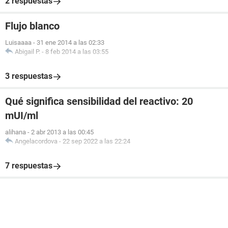
2 respuestas
Flujo blanco
Luisaaaa
-
31 ene 2014 a las 02:33
Abigail P.
-
8 feb 2014 a las 03:55
3 respuestas
Qué significa sensibilidad del reactivo: 20
mUI/ml
alihana
-
2 abr 2013 a las 00:45
Angelacordova
-
22 sep 2022 a las 22:24
7 respuestas