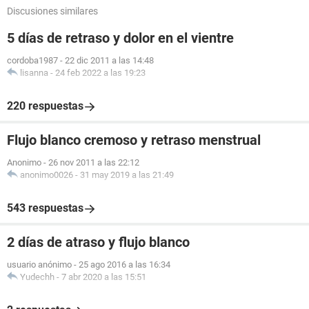
Discusiones similares
5 días de retraso y dolor en el vientre
cordoba1987
-
22 dic 2011 a las 14:48
lisanna
-
24 feb 2022 a las 19:23
220 respuestas
Flujo blanco cremoso y retraso menstrual
Anonimo
-
26 nov 2011 a las 22:12
anonimo0026
-
31 may 2019 a las 21:49
543 respuestas
2 días de atraso y flujo blanco
usuario anónimo
-
25 ago 2016 a las 16:34
Yudechh
-
7 abr 2020 a las 15:51