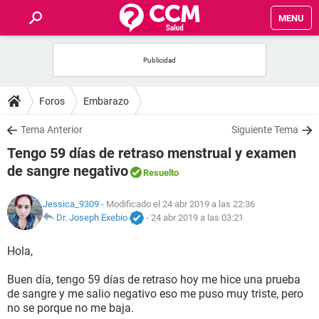
MENU
INICIO
FOROS
Foros
Embarazo
SALUD
Tema Anterior
Siguiente Tema
Tengo 59 días de retraso menstrual y examen
FAMILIA
de sangre negativo
Resuelto
NUTRICIÓN
Jessica_9309
- Modificado el 24 abr 2019 a las 22:36
Dr. Joseph Exebio
-
24 abr 2019 a las 03:21
BIENESTAR
Hola,
SEXUALIDAD
Buen día, tengo 59 días de retraso hoy me hice una prueba
de sangre y me salio negativo eso me puso muy triste, pero
no se porque no me baja.
GLOSARIO