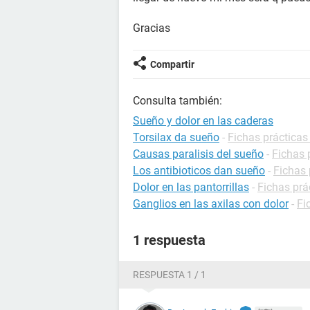
Gracias
Compartir
Consulta también:
Sueño y dolor en las caderas
Torsilax da sueño
-
Fichas práctica
Causas paralisis del sueño
-
Fichas 
Los antibioticos dan sueño
-
Fichas 
Dolor en las pantorrillas
-
Fichas prá
Ganglios en las axilas con dolor
-
Fi
1 respuesta
RESPUESTA 1 / 1