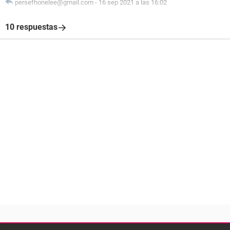
persefhonelee@gmail.com
-
16 sep 2021 a las 16:02
10 respuestas