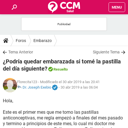
MENU
INICIO
FOROS
Foros
Embarazo
SALUD
Tema Anterior
Siguiente Tema
¿Podría quedar embarazada si tomé la pastilla
FAMILIA
del día siguiente?
Resuelto
NUTRICIÓN
Florecita123
- Modificado el 30 abr 2019 a las 20:41
Dr. Joseph Exebio
-
30 abr 2019 a las 06:04
BIENESTAR
Hola,
SEXUALIDAD
Este es el primer mes que me tomo las pastillas
anticonceptivas, me regla empezó a finales del mes pasado
y termino a principios de este mes, lo cual mi doctor me
GLOSARIO