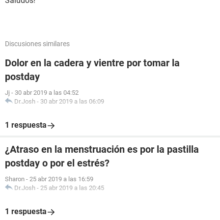
Saludos!
Discusiones similares
Dolor en la cadera y vientre por tomar la
postday
Jj
-
30 abr 2019 a las 04:52
Dr.Josh
-
30 abr 2019 a las 06:09
1 respuesta
¿Atraso en la menstruación es por la pastilla
postday o por el estrés?
Sharon
-
25 abr 2019 a las 16:59
Dr.Josh
-
25 abr 2019 a las 20:45
1 respuesta