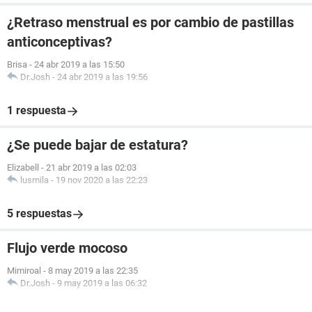
¿Retraso menstrual es por cambio de pastillas
anticonceptivas?
Brisa
-
24 abr 2019 a las 15:50
Dr.Josh
-
24 abr 2019 a las 19:56
1 respuesta
¿Se puede bajar de estatura?
Elizabell
-
21 abr 2019 a las 02:03
lusmila
-
19 nov 2020 a las 22:23
5 respuestas
Flujo verde mocoso
Mimiroal
-
8 may 2019 a las 22:35
Dr.Josh
-
9 may 2019 a las 06:32