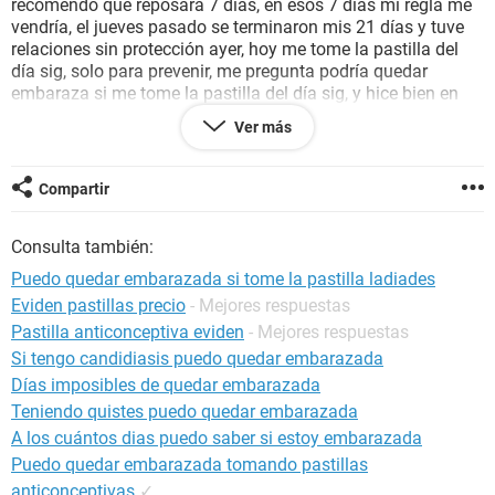
recomendó que reposara 7 días, en esos 7 días mi regla me
vendría, el jueves pasado se terminaron mis 21 días y tuve
relaciones sin protección ayer, hoy me tome la pastilla del
día sig, solo para prevenir, me pregunta podría quedar
embaraza si me tome la pastilla del día sig, y hice bien en
dejar de tomar mis pastillas anticonceptivas aunque no me
Ver más
haya bajado?.
Gracias
Compartir
Consulta también:
Puedo quedar embarazada si tome la pastilla ladiades
Eviden pastillas precio
- Mejores respuestas
Pastilla anticonceptiva eviden
- Mejores respuestas
Si tengo candidiasis puedo quedar embarazada
Días imposibles de quedar embarazada
Teniendo quistes puedo quedar embarazada
A los cuántos dias puedo saber si estoy embarazada
Puedo quedar embarazada tomando pastillas
anticonceptivas
✓