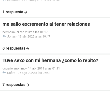
Ismael1312
-
23 may 2021 a las 09:54
1 respuesta
me salio excremento al tener relaciones
hermosa
-
9 feb 2012 a las 01:17
Jonas
-
13 abr 2022 a las 19:47
8 respuestas
Tuve sexo con mi hermana ¿como lo repito?
usuario anónimo
-
14 abr 2019 a las 01:11
Safiro
-
25 ago 2020 a las 06:43
7 respuestas