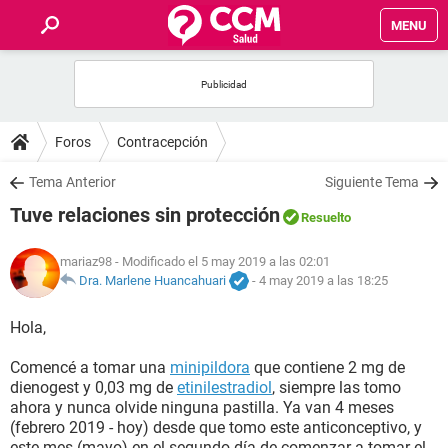
MENU
INICIO
FOROS
Foros
Contracepción
SALUD
Tema Anterior
Siguiente Tema
Tuve relaciones sin protección
Resuelto
FAMILIA
mariaz98
- Modificado el 5 may 2019 a las 02:01
NUTRICIÓN
Dra. Marlene Huancahuari
-
4 may 2019 a las 18:25
Hola,
BIENESTAR
Comencé a tomar una
minipildora
que contiene 2 mg de
SEXUALIDAD
dienogest y 0,03 mg de
etinilestradiol
, siempre las tomo
ahora y nunca olvide ninguna pastilla. Ya van 4 meses
(febrero 2019 - hoy) desde que tomo este anticonceptivo, y
GLOSARIO
este mes (mayo) en el segundo día de comenzar a tomar el