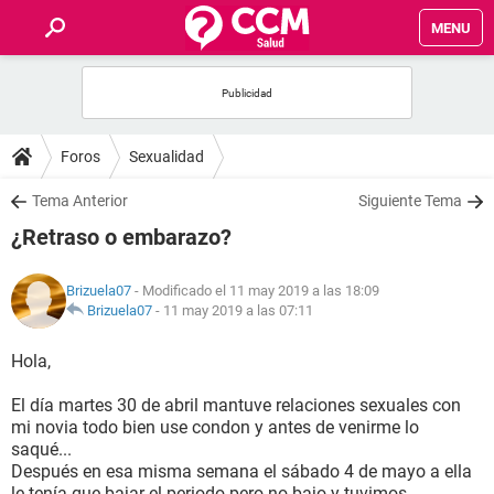
MENU
INICIO
FOROS
Foros
Sexualidad
SALUD
Tema Anterior
Siguiente Tema
¿Retraso o embarazo?
FAMILIA
Brizuela07
- Modificado el 11 may 2019 a las 18:09
NUTRICIÓN
Brizuela07
-
11 may 2019 a las 07:11
Hola,
BIENESTAR
El día martes 30 de abril mantuve relaciones sexuales con
SEXUALIDAD
mi novia todo bien use condon y antes de venirme lo
saqué...
Después en esa misma semana el sábado 4 de mayo a ella
GLOSARIO
le tenía que bajar el periodo pero no bajo y tuvimos