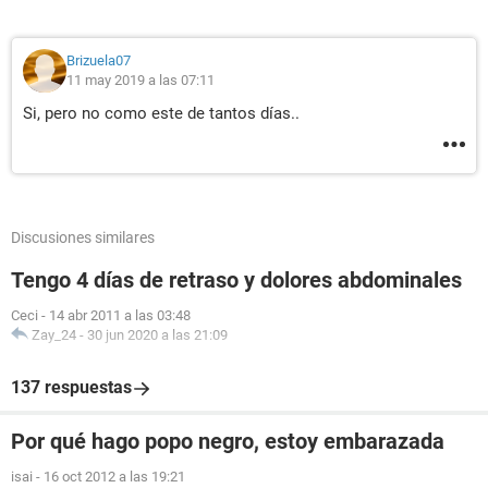
Brizuela07
11 may 2019 a las 07:11
Si, pero no como este de tantos días..
Discusiones similares
Tengo 4 días de retraso y dolores abdominales
Ceci
-
14 abr 2011 a las 03:48
Zay_24
-
30 jun 2020 a las 21:09
137 respuestas
Por qué hago popo negro, estoy embarazada
isai
-
16 oct 2012 a las 19:21