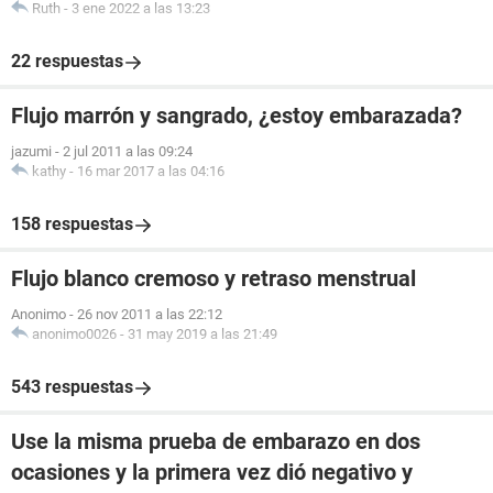
Ruth
-
3 ene 2022 a las 13:23
22 respuestas
Flujo marrón y sangrado, ¿estoy embarazada?
jazumi
-
2 jul 2011 a las 09:24
kathy
-
16 mar 2017 a las 04:16
158 respuestas
Flujo blanco cremoso y retraso menstrual
Anonimo
-
26 nov 2011 a las 22:12
anonimo0026
-
31 may 2019 a las 21:49
543 respuestas
Use la misma prueba de embarazo en dos
ocasiones y la primera vez dió negativo y