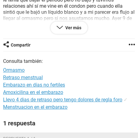
relaciones ahí sí me vine en él condon pero cuando ella
sintió que le bajó un líquido blanco y a mi parecer era flujo al
llegar al ormasmo pero si nos asustamos mucho. Ayer 9 de
mayo realizamos una prueba de orina y dio negativa. Ella
Ver más
tiene mucho miedo a que sea un embarazo, que podría
estar? Ella siempre le ha llegado tarde el periodo pero no
cómo está vez. Por favor ayúdenme.
Compartir
Gracias
Consulta también:
Ormasmo
Retraso menstrual
Embarazo en días no fertiles
Amoxicilina en el embarazo
Llevo 4 dias de retraso pero tengo dolores de regla foro
✓
Menstruacion en el embarazo
1 respuesta