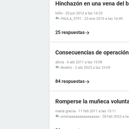
Hinchazón en una vena del b
toño
-
20 jun 2012 a las 16:25
PAULA_5791
-
23 ene 2019 a las 16:49
25 respuestas
Consecuencias de operación 
alicia
-
6 abr 2011 a las 15:09
Beatriz
-
2 abr 2023 a las 23:09
84 respuestas
Romperse la muñeca volunt
maría gracia
-
11 feb 2011 a las 13:11
emmaaaaaaaaaaaaaaa
-
28 feb 2023 a la