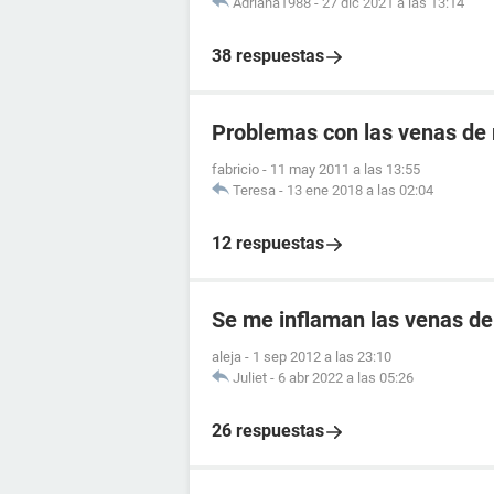
Adriana1988
-
27 dic 2021 a las 13:14
38 respuestas
Problemas con las venas de
fabricio
-
11 may 2011 a las 13:55
Teresa
-
13 ene 2018 a las 02:04
12 respuestas
Se me inflaman las venas de
aleja
-
1 sep 2012 a las 23:10
Juliet
-
6 abr 2022 a las 05:26
26 respuestas