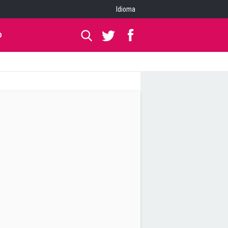
Idioma
O