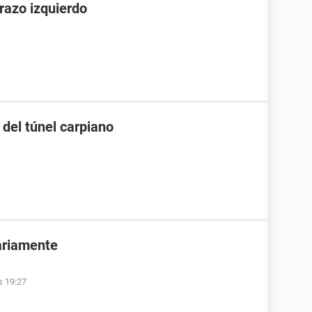
razo izquierdo
del túnel carpiano
ariamente
s 19:27