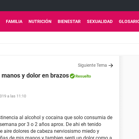
FAMILIA
NUTRICIÓN
BIENESTAR
SEXUALIDAD
GLOSARI
Siguiente Tema
s manos y dolor en brazos
Resuelto
019 a las 11:10
tinencia al alcohol y cocaina que solo consumia de
semana por 3 o 2 años aprox. De ahi eh tenido
e aire dolores de cabeza nerviosismo miedo y
ñas de mis manos y tambien senti un dolor como a