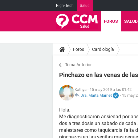
High-Tech
Salud
FOROS
SALUD
Foros
Cardiología
Tema Anterior
Pinchazo en las venas de la
Kathya
- 15 may 2019 a las 01:42
Dra. Marta Marnet
-
15 may 2
Hola,
Me diagnosticaron ansiedad por abs
dos a tres dosis un sabado de cada 
malestares como taquicardia falta d
pinchazos en las venitas mas peque