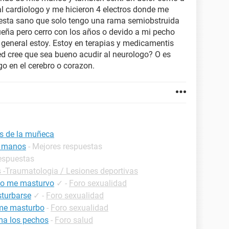
l cardiologo y me hicieron 4 electros donde me
 esta sano que solo tengo una rama semiobstruida
ueña pero cerro con los años o devido a mi pecho
 general estoy. Estoy en terapias y medicamentis
d cree que sea bueno acudir al neurologo? O es
go en el cerebro o corazon.
as de la muñeca
s manos
- Mejores respuestas
respuestas
s -Traumatologia / Lesiones deportivas
do me masturvo
✓
-
Foro sexualidad
sturbarse
✓
-
Foro sexualidad
 me masturbo
-
Foro sexualidad
a los pechos
-
Foro salud