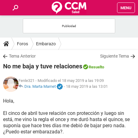
MENU
INICIO
FOROS
Foros
Embarazo
SALUD
Tema Anterior
Siguiente Tema
No me baja y tuve relaciones
Resuelto
FAMILIA
Fenle321
- Modificado el 18 may 2019 a las 19:09
NUTRICIÓN
Dra. Marta Marnet
-
18 may 2019 a las 13:01
Hola,
BIENESTAR
El cinco de abril tuve relación con protección y luego sin
SEXUALIDAD
está, me vino la regla el once y me duró hasta el quince, se
suponía que hace tres días me debió de bajar pero nada.
¿Puedo estar embarazada?.
GLOSARIO