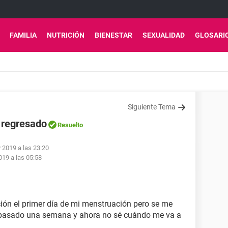
FAMILIA
NUTRICIÓN
BIENESTAR
SEXUALIDAD
GLOSARI
Siguiente Tema
a regresado
Resuelto
 2019 a las 23:20
19 a las 05:58
ción el primer día de mi menstruación pero se me
a pasado una semana y ahora no sé cuándo me va a