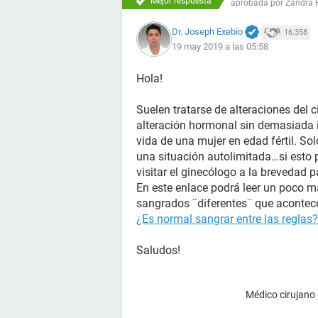
Mejor respuesta
aprobada por
Zandra 
Dr. Joseph Exebio
16.358
19 may 2019 a las 05:58
Hola!
Suelen tratarse de alteraciones del c
alteración hormonal sin demasiada 
vida de una mujer en edad fértil. Sol
una situación autolimitada…si esto 
visitar el ginecólogo a la brevedad 
En este enlace podrá leer un poco 
sangrados ¨diferentes¨ que acontece
¿Es normal sangrar entre las reglas?
Saludos!
Médico cirujano