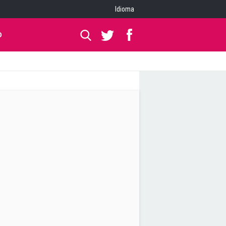
Idioma
O