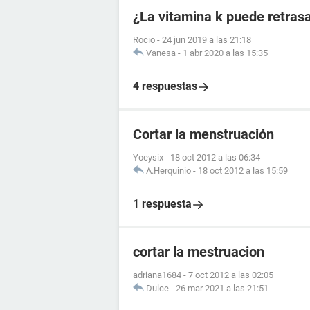
¿La vitamina k puede retras
Rocio
-
24 jun 2019 a las 21:18
Vanesa
-
1 abr 2020 a las 15:35
4 respuestas
Cortar la menstruación
Yoeysix
-
18 oct 2012 a las 06:34
A.Herquinio
-
18 oct 2012 a las 15:59
1 respuesta
cortar la mestruacion
adriana1684
-
7 oct 2012 a las 02:05
Dulce
-
26 mar 2021 a las 21:51