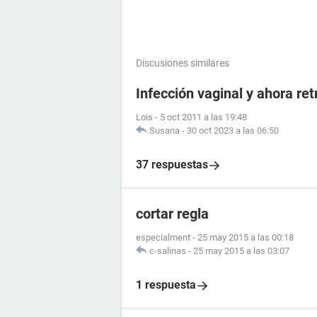
Discusiones similares
Infección vaginal y ahora re
Lois
-
5 oct 2011 a las 19:48
Susana
-
30 oct 2023 a las 06:50
37 respuestas
cortar regla
especialment
-
25 may 2015 a las 00:18
c-salinas
-
25 may 2015 a las 03:07
1 respuesta