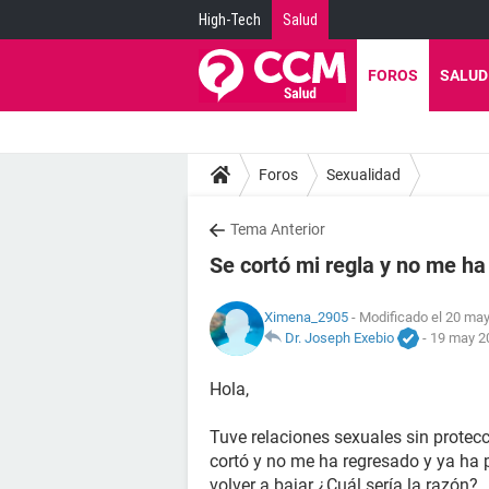
High-Tech
Salud
FOROS
SALUD
Foros
Sexualidad
Tema Anterior
Se cortó mi regla y no me h
Ximena_2905
- Modificado el 20 may
Dr. Joseph Exebio
-
19 may 20
Hola,
Tuve relaciones sexuales sin protec
cortó y no me ha regresado y ya h
volver a bajar ¿Cuál sería la razón?.