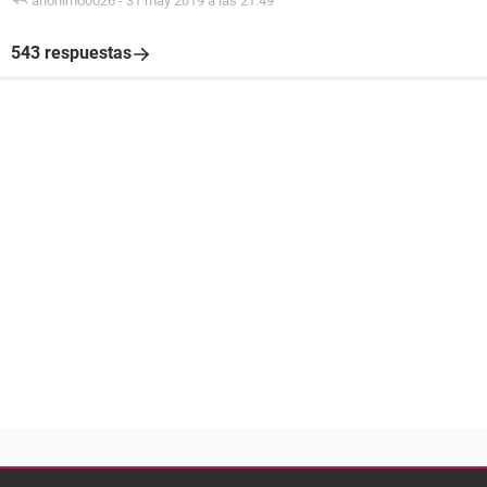
anonimo0026
-
31 may 2019 a las 21:49
543 respuestas