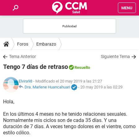
MENU
INICIO
FOROS
Foros
Embarazo
SALUD
Tema Anterior
Siguiente Tema
Tengo 7 días de retraso
Resuelto
FAMILIA
Elvira98
- Modificado el 20 may 2019 a las 21:27
NUTRICIÓN
Dra. Marlene Huancahuari
-
20 may 2019 a las 02:29
Hola,
BIENESTAR
En los últimos 4 meses no he tenido relaciones sexuales.
SEXUALIDAD
Normalmente mis ciclos son de cada 35 días. Y una
duración de 7 días. A veces tengo dolores en el vientre, como
estilo cólico.
GLOSARIO