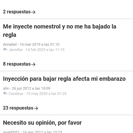
2 respuestas
Me inyecte nomestrol y no me ha bajado la
regla
Annabel
-
16 mar 2019 a las 01:10
Jennifer
-
14 feb 2023 a las 11:15
8 respuestas
Inyección para bajar regla afecta mi embarazo
alis
-
26 jun 2012 a las 19:09
Caraleya
-
15 may 2020 a las 01:23
23 respuestas
Necesito su opinión, por favor
ana00051
-
16 ago 2012 a las 15:23