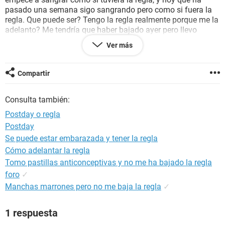
pasado una semana sigo sangrando pero como si fuera la
regla. Que puede ser? Tengo la regla realmente porque me la
adelanto? Me tendría que haber bajado ayer pero llevo
sangrando desde hace un par de días. Estoy asustada
Ver más
porque no puedo quedarme embarazada ahora.
Gracias
Compartir
Consulta también:
Postday o regla
Postday
Se puede estar embarazada y tener la regla
Cómo adelantar la regla
Tomo pastillas anticonceptivas y no me ha bajado la regla
foro
✓
Manchas marrones pero no me baja la regla
✓
1 respuesta