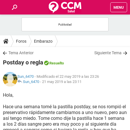
MENU
INICIO
FOROS
Foros
Embarazo
SALUD
Tema Anterior
Siguiente Tema
Postday o regla
Resuelto
FAMILIA
Sun_6470
- Modificado el 22 may 2019 a las 23:26
NUTRICIÓN
Sun_6470
-
21 may 2019 a las 23:11
Hola,
BIENESTAR
Hace una semana tomé la pastilla postday, se nos rompió el
SEXUALIDAD
preservativo rápidamente cambiamos a uno nuevo, pero aun
así tengo miedo. Tome como dije la pastilla hace 1 semana
a los 2 días sangre pero era muy poco y al siguiente día
GLOSARIO
empecé a sangrar como si tuviera la regla, y hoy que ha