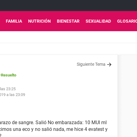
FAMILIA
NUTRICIÓN
BIENESTAR
SEXUALIDAD
GLOSARI
Siguiente Tema
Resuelto
las 23:25
19 a las 23:09
arazo de sangre. Salió No embarazada: 10 MUI ml
icimos una eco y no salió nada, me hice 4 evatest y
?.