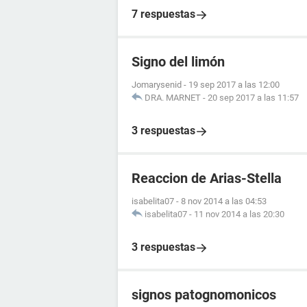
7 respuestas
Signo del limón
Jomarysenid
-
19 sep 2017 a las 12:00
DRA. MARNET
-
20 sep 2017 a las 11:57
3 respuestas
Reaccion de Arias-Stella
isabelita07
-
8 nov 2014 a las 04:53
isabelita07
-
11 nov 2014 a las 20:30
3 respuestas
signos patognomonicos