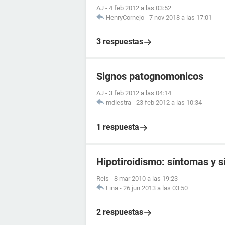
AJ
-
4 feb 2012 a las 03:52
HenryCornejo
-
7 nov 2018 a las 17:01
3 respuestas
Signos patognomonicos
AJ
-
3 feb 2012 a las 04:14
mdiestra
-
23 feb 2012 a las 10:34
1 respuesta
Hipotiroidismo: síntomas y s
Reis
-
8 mar 2010 a las 19:23
Fina
-
26 jun 2013 a las 03:50
2 respuestas