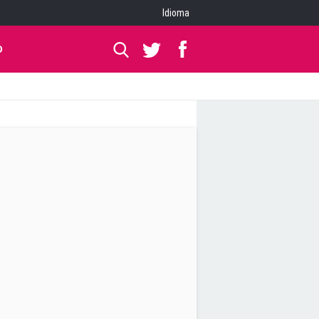
Idioma
O