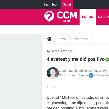
High-Tech
Salud
FOROS
SALUD
Foros
Embarazo
Tema Anterior
4 evatest y me dió positivo
Maria
- Modificado el 22 may 2019 a 
Dr. Joseph Exebio
-
21 may 20
Hola,
Que tal? Me hice un estudio de emb
el ginecólogo me dijo que si, pero h
me dan positivo. Estoy embarazada