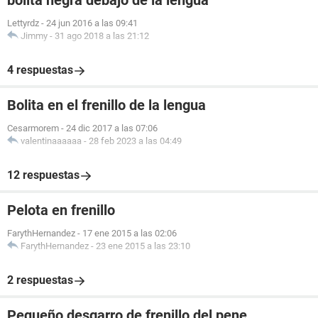
bolita negra debajo de la lengua
Lettyrdz
-
24 jun 2016 a las 09:41
Jimmy
-
31 ago 2018 a las 21:12
4 respuestas
Bolita en el frenillo de la lengua
Cesarmorem
-
24 dic 2017 a las 07:06
valentinaaaaaa
-
28 feb 2023 a las 04:49
12 respuestas
Pelota en frenillo
FarythHernandez
-
17 ene 2015 a las 02:06
FarythHernandez
-
23 ene 2015 a las 23:10
2 respuestas
Pequeño desgarro de frenillo del pene