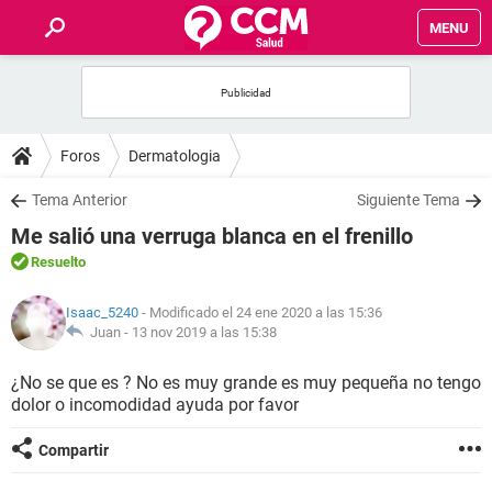
MENU
INICIO
FOROS
Foros
Dermatologia
SALUD
Tema Anterior
Siguiente Tema
Me salió una verruga blanca en el frenillo
FAMILIA
Resuelto
NUTRICIÓN
Isaac_5240
- Modificado el 24 ene 2020 a las 15:36
Juan -
13 nov 2019 a las 15:38
BIENESTAR
¿No se que es ? No es muy grande es muy pequeña no tengo
dolor o incomodidad ayuda por favor
SEXUALIDAD
Compartir
GLOSARIO