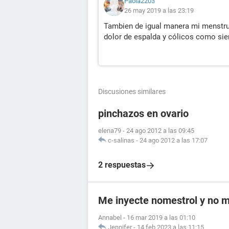
Paola2203
26 may 2019 a las 23:19
Tambien de igual manera mi menstruac
dolor de espalda y cólicos como si
Discusiones similares
pinchazos en ovario
elena79
-
24 ago 2012 a las 09:45
c-salinas
-
24 ago 2012 a las 17:07
2 respuestas
Me inyecte nomestrol y no m
Annabel
-
16 mar 2019 a las 01:10
Jennifer
-
14 feb 2023 a las 11:15