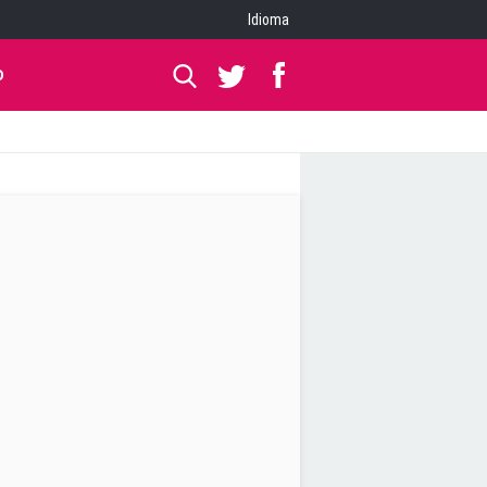
Idioma
O