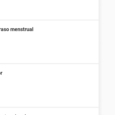
traso menstrual
or