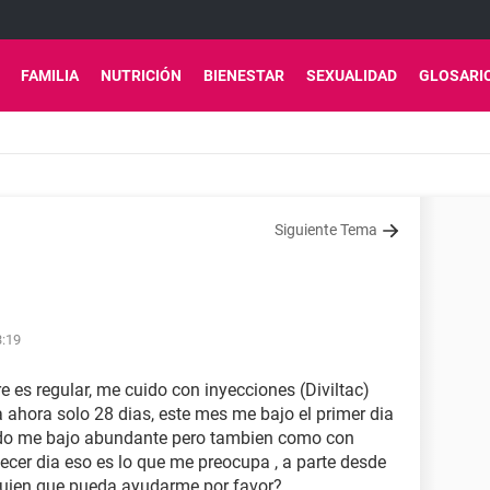
FAMILIA
NUTRICIÓN
BIENESTAR
SEXUALIDAD
GLOSARI
Siguiente Tema
3:19
e es regular, me cuido con inyecciones (Diviltac)
 ahora solo 28 dias, este mes me bajo el primer dia
undo me bajo abundante pero tambien como con
cer dia eso es lo que me preocupa , a parte desde
lguien que pueda ayudarme por favor?