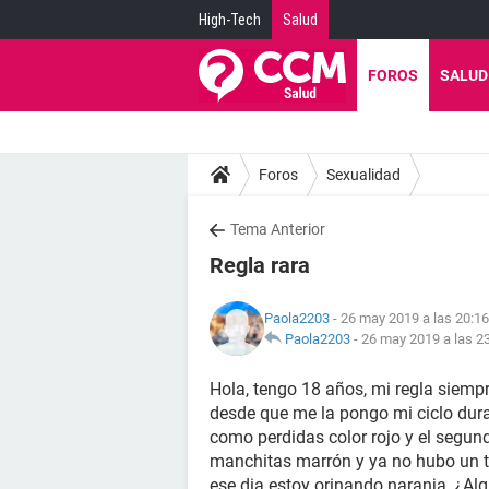
High-Tech
Salud
FOROS
SALUD
Foros
Sexualidad
Tema Anterior
Regla rara
Paola2203
- 26 may 2019 a las 20:16
Paola2203
-
26 may 2019 a las 2
Hola, tengo 18 años, mi regla siempr
desde que me la pongo mi ciclo dura
como perdidas color rojo y el seg
manchitas marrón y ya no hubo un te
ese dia estoy orinando naranja, ¿A