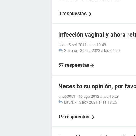
8 respuestas
Infección vaginal y ahora re
Lois
-
5 oct 2011 a las 19:48
Susana
-
30 oct 2023 a las 06:50
37 respuestas
Necesito su opinión, por fav
ana00051
-
16 ago 2012 a las 15:23
Laura
-
15 nov 2021 a las 18:25
19 respuestas