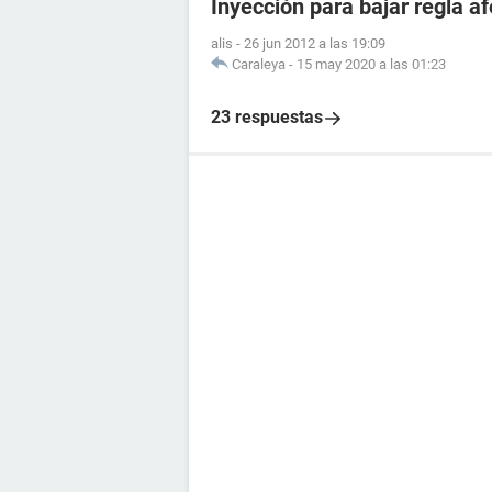
Inyección para bajar regla 
alis
-
26 jun 2012 a las 19:09
Caraleya
-
15 may 2020 a las 01:23
23 respuestas