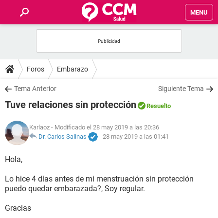
MENU
INICIO
FOROS
Foros
Embarazo
SALUD
Tema Anterior
Siguiente Tema
Tuve relaciones sin protección
Resuelto
FAMILIA
Karlaoz
- Modificado el 28 may 2019 a las 20:36
NUTRICIÓN
Dr. Carlos Salinas
-
28 may 2019 a las 01:41
Hola,
BIENESTAR
Lo hice 4 días antes de mi menstruación sin protección
SEXUALIDAD
puedo quedar embarazada?, Soy regular.
Gracias
GLOSARIO