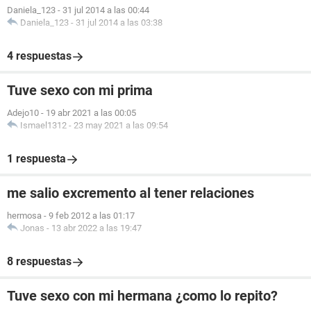
Daniela_123
-
31 jul 2014 a las 00:44
Daniela_123
-
31 jul 2014 a las 03:38
4 respuestas
Tuve sexo con mi prima
Adejo10
-
19 abr 2021 a las 00:05
Ismael1312
-
23 may 2021 a las 09:54
1 respuesta
me salio excremento al tener relaciones
hermosa
-
9 feb 2012 a las 01:17
Jonas
-
13 abr 2022 a las 19:47
8 respuestas
Tuve sexo con mi hermana ¿como lo repito?