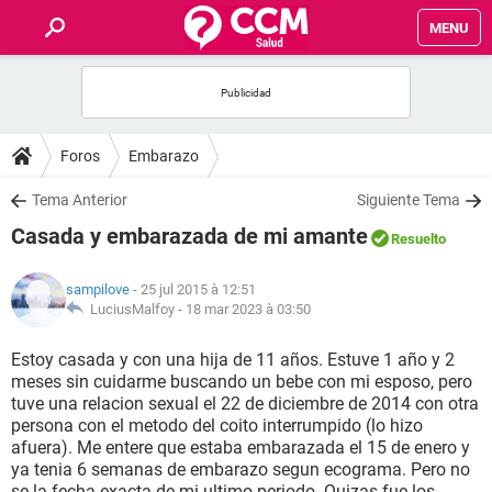
MENU
INICIO
FORUMS
Foros
Embarazo
SALUD
Tema Anterior
Siguiente Tema
Casada y embarazada de mi amante
Resuelto
FAMILIA
sampilove
- 25 jul 2015 à 12:51
NUTRICIÓN
LuciusMalfoy -
18 mar 2023 à 03:50
Estoy casada y con una hija de 11 años. Estuve 1 año y 2
BIENESTAR
meses sin cuidarme buscando un bebe con mi esposo, pero
tuve una relacion sexual el 22 de diciembre de 2014 con otra
SEXUALIDAD
persona con el metodo del coito interrumpido (lo hizo
afuera). Me entere que estaba embarazada el 15 de enero y
ya tenia 6 semanas de embarazo segun ecograma. Pero no
GLOSARIO
se la fecha exacta de mi ultimo periodo. Quizas fue los