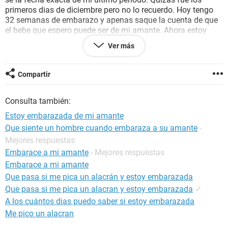
primeros dias de diciembre pero no lo recuerdo. Hoy tengo
32 semanas de embarazo y apenas saque la cuenta de que
el bebe que espero puede ser de mi amante. Ahora estoy
angustiada y se que hice mal. No pretendo salirme con la
Ver más
mia en el caso de que mi hijo resulte de mi relacion
extramarital. Solo quiero consejo sobre que hacer, si decirle
o no a mi esposo antes o despues de dar a luz y saber que
Compartir
tan probable sea de que mi hijo en camino sea de mi
amante.
Consulta también:
Estoy embarazada de mi amante
Que siente un hombre cuando embaraza a su amante
-
Mejores respuestas
Embarace a mi amante
- Mejores respuestas
Embarace a mi amante
Que pasa si me pica un alacrán y estoy embarazada
Que pasa si me pica un alacran y estoy embarazada
✓
A los cuántos dias puedo saber si estoy embarazada
Me pico un alacran