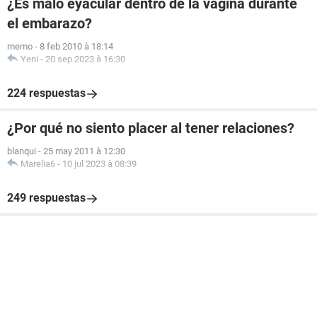
¿Es malo eyacular dentro de la vagina durante
el embarazo?
memo
-
8 feb 2010 à 18:14
Yeni
-
20 sep 2023 à 16:30
224 respuestas
¿Por qué no siento placer al tener relaciones?
blanqui
-
25 may 2011 à 12:30
Marelia6
-
10 jul 2023 à 08:39
249 respuestas