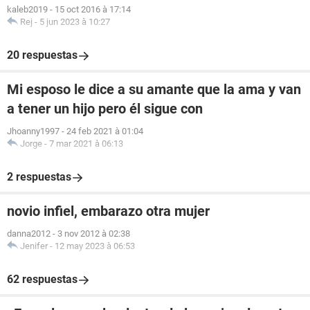
kaleb2019
-
15 oct 2016 à 17:14
Rej
-
5 jun 2023 à 10:27
20 respuestas
Mi esposo le dice a su amante que la ama y van
a tener un hijo pero él sigue con
Jhoanny1997
-
24 feb 2021 à 01:04
Jorge
-
7 mar 2021 à 06:13
2 respuestas
novio infiel, embarazo otra mujer
danna2012
-
3 nov 2012 à 02:38
Jenifer
-
12 may 2023 à 06:53
62 respuestas