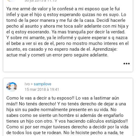
30 jul 2015 à 11:15
Ya me armé de valor y le confesé a mi esposo que le fui
infiel y que el hijo q estoy esperando quizas no es suyo. Lo
tomó de la peor manera y me fui de la casa. Decidí hacerle
pecho al asunto y ahora me toca salir adelante con mi hija y
el q estoy esoerando. Ya mas tranquila por decir la verdad.
Y sobre mi amante, ya le informé y quiere esperar s q nazca
el bebe a ver si es de el, pero no mostro mucho interes en el
asunto, es casado y no espero nada de el. Aprendizaje:
actue mal y cometi un error pero seguire adelante.
Ivo
>
sampilove
15 mar 2018 à 19:41
Como le vas a decir a tu esposo!! Lo vas a lastimar aún
más!! No tenés derecho! Y no tenés derecho de dejar a una
hija sin su padre normalmente presente en su vida. No
sabes como se siente un hombre si además de engañarlo
tienes un hijo con otro. Y vos haciendo cálculos estúpidos!!
Como si por ser mujer tuvieses derecho a decidir por la vida
de todos los que te rodean. No le hiciste pecho a nada, te