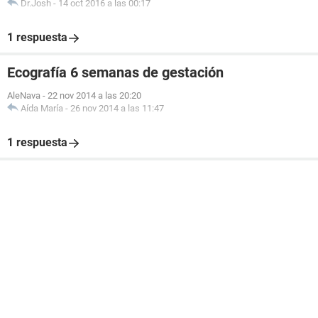
Dr.Josh
-
14 oct 2016 a las 00:17
1 respuesta
Ecografía 6 semanas de gestación
AleNava
-
22 nov 2014 a las 20:20
Aída María
-
26 nov 2014 a las 11:47
1 respuesta