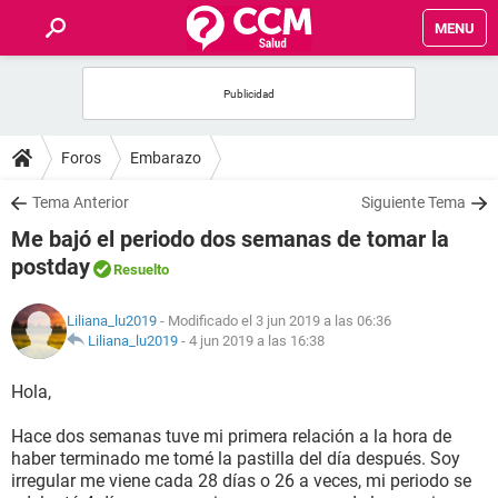
MENU
INICIO
FOROS
Foros
Embarazo
SALUD
Tema Anterior
Siguiente Tema
Me bajó el periodo dos semanas de tomar la
FAMILIA
postday
Resuelto
NUTRICIÓN
Liliana_lu2019
- Modificado el 3 jun 2019 a las 06:36
Liliana_lu2019
-
4 jun 2019 a las 16:38
BIENESTAR
Hola,
SEXUALIDAD
Hace dos semanas tuve mi primera relación a la hora de
haber terminado me tomé la pastilla del día después. Soy
irregular me viene cada 28 días o 26 a veces, mi periodo se
GLOSARIO