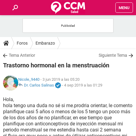
MENU
INICIO
FOROS
Foros
Embarazo
SALUD
Tema Anterior
Siguiente Tema
Trastorno hormonal en la menstruación
FAMILIA
Nicole_9440
- 3 jun 2019 a las 05:20
NUTRICIÓN
Dr. Carlos Salinas
-
4 sep 2019 a las 01:29
Hola,
BIENESTAR
hola tengo una duda no sé si me.prodria orientar, le comento
planifique casi 5 años o menos de los 5 tengo un poco más
SEXUALIDAD
de los dos años de no planificar, en ese tiempo que
planifique con anticonceptivos de inyección mensual mi
periodo menstrual se me estendia hasta casi 2 semana
GLOSARIO
el.flujo era muy poco y antes de útlizar anticonceptivos mi