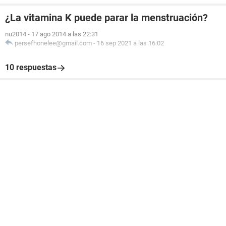
¿La vitamina K puede parar la menstruación?
nu2014
-
17 ago 2014 a las 22:31
persefhonelee@gmail.com
-
16 sep 2021 a las 16:02
10 respuestas