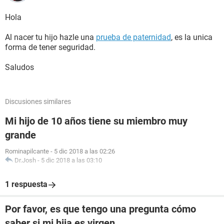
Hola
Al nacer tu hijo hazle una
prueba de paternidad
, es la unica
forma de tener seguridad.
Saludos
Discusiones similares
Mi hijo de 10 años tiene su miembro muy
grande
Rominapilcante
-
5 dic 2018 a las 02:26
Dr.Josh
-
5 dic 2018 a las 03:10
1 respuesta
Por favor, es que tengo una pregunta cómo
saber si mi hija es virgen