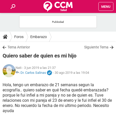
MENU
INICIO
FOROS
Foros
Embarazo
SALUD
Tema Anterior
Siguiente Tema
Quiero saber de quien es mi hijo
FAMILIA
Nati
- 3 jun 2019 a las 21:37
NUTRICIÓN
Dr. Carlos Salinas
-
30 ago 2019 a las 19:04
Hola, tengo un embarazo de 21 semanas segun la
BIENESTAR
ecografía.. quiero saber en qué fecha quedé embarazada?
porque le fui infiel a mi pareja y no se de quien es. Tuve
SEXUALIDAD
relaciones con mi pareja el 23 de enero y le fui infiel el 30 de
enero. No recuerdo la fecha de mi ultimo periodo. Necesito
ayuda
GLOSARIO