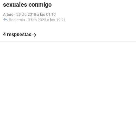
sexuales conmigo
Arturo
-
29 dic 2018 a las 01:10
Benjamin
-
3 feb 2023 a las 19:21
4 respuestas