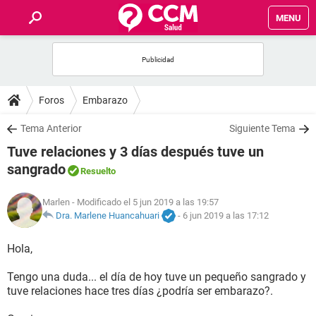
MENU
INICIO
FOROS
Foros
Embarazo
SALUD
Tema Anterior
Siguiente Tema
Tuve relaciones y 3 días después tuve un
FAMILIA
sangrado
Resuelto
NUTRICIÓN
Marlen
- Modificado el 5 jun 2019 a las 19:57
Dra. Marlene Huancahuari
-
6 jun 2019 a las 17:12
BIENESTAR
Hola,
SEXUALIDAD
Tengo una duda... el día de hoy tuve un pequeño sangrado y
tuve relaciones hace tres días ¿podría ser embarazo?.
GLOSARIO