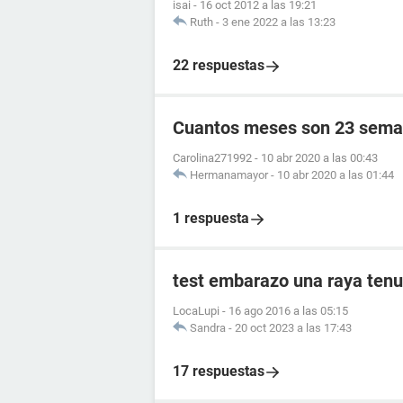
isai
-
16 oct 2012 a las 19:21
Ruth
-
3 ene 2022 a las 13:23
22 respuestas
Cuantos meses son 23 sema
Carolina271992
-
10 abr 2020 a las 00:43
Hermanamayor
-
10 abr 2020 a las 01:44
1 respuesta
test embarazo una raya tenu
LocaLupi
-
16 ago 2016 a las 05:15
Sandra
-
20 oct 2023 a las 17:43
17 respuestas