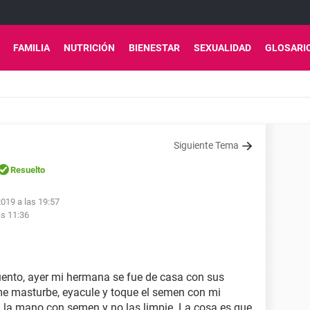
FAMILIA
NUTRICIÓN
BIENESTAR
SEXUALIDAD
GLOSARI
Siguiente Tema
Resuelto
2019 a las 19:57
as 11:36
uento, ayer mi hermana se fue de casa con sus
me masturbe, eyacule y toque el semen con mi
 la mano con semen y no las limpie. La cosa es que