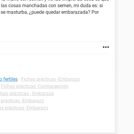
e las cosas manchadas con semen, mi duda es: si
s se masturba, ¿puede quedar embarazada? Por
 fertiles
-
Fichas prácticas -Embarazo
-
Fichas prácticas -Contracepción
chas prácticas - Embarazo
 prácticas -Embarazo
as prácticas -Embarazo