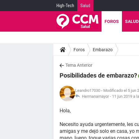
High-Tech
Salud
FOROS
SALUD
Foros
Embarazo
Tema Anterior
Posibilidades de embarazo?
Leandro17030
- Modificado el 5 jun 
Hermanamayor -
11 jun 2019 a l
Hola,
Necesito ayuda urgentemente, les c
amigas y me dejó solo en casa, yo 
mano, luego, toque varias cosas con