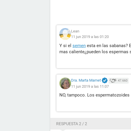
Lean
11 jun 2019 a las 01:20
Y si el
semen
esta en las sabanas? Es
mas caliente¿pueden los espermas s
Dra. Marta Marnet
47.660
11 jun 2019 a las 11:07
NO, tampoco. Los espermatozoides ne
RESPUESTA 2 / 2