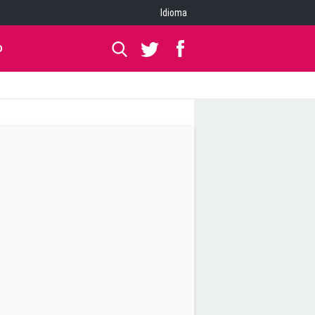
Idioma
O