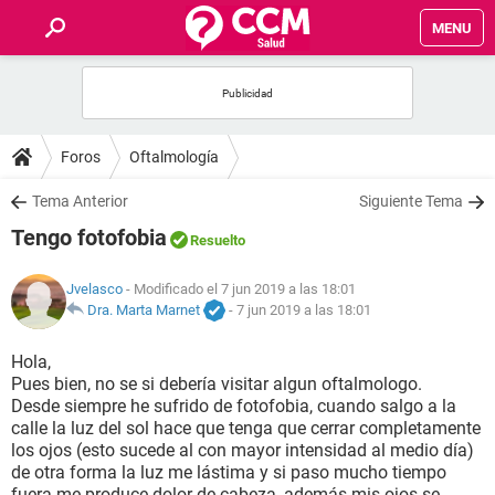
MENU
INICIO
FOROS
Foros
Oftalmología
SALUD
Tema Anterior
Siguiente Tema
Tengo fotofobia
Resuelto
FAMILIA
Jvelasco
- Modificado el 7 jun 2019 a las 18:01
NUTRICIÓN
Dra. Marta Marnet
-
7 jun 2019 a las 18:01
Hola,
BIENESTAR
Pues bien, no se si debería visitar algun oftalmologo.
Desde siempre he sufrido de fotofobia, cuando salgo a la
SEXUALIDAD
calle la luz del sol hace que tenga que cerrar completamente
los ojos (esto sucede al con mayor intensidad al medio día)
de otra forma la luz me lástima y si paso mucho tiempo
GLOSARIO
fuera me produce dolor de cabeza, además mis ojos se