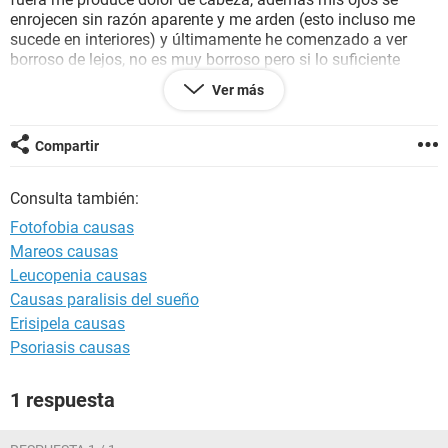
enrojecen sin razón aparente y me arden (esto incluso me
sucede en interiores) y últimamente he comenzado a ver
borroso de lejos, no es muy borroso pero si lo suficiente
como para dar molestias.
Ver más
No fumo, no tomo y tampoco uso demasiado los
dispositivos como el teléfono celular o la computadora.
Compartir
Tampoco sufro de presión arterial alta ni diabetes. Tengo 20
años.
Consulta también:
Con base a esto que me sucede ¿Creen que debería de
Fotofobia causas
visitar a un experto? ¿Es grave tener estos síntomas?
Mareos causas
Leucopenia causas
De antemano muchas
Causas paralisis del sueño
Erisipela causas
Psoriasis causas
1 respuesta