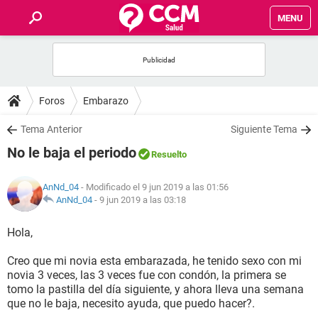
MENU
INICIO
FOROS
Foros
Embarazo
SALUD
Tema Anterior
Siguiente Tema
No le baja el periodo
Resuelto
FAMILIA
AnNd_04
- Modificado el 9 jun 2019 a las 01:56
NUTRICIÓN
AnNd_04
-
9 jun 2019 a las 03:18
Hola,
BIENESTAR
Creo que mi novia esta embarazada, he tenido sexo con mi
SEXUALIDAD
novia 3 veces, las 3 veces fue con condón, la primera se
tomo la pastilla del día siguiente, y ahora lleva una semana
que no le baja, necesito ayuda, que puedo hacer?.
GLOSARIO