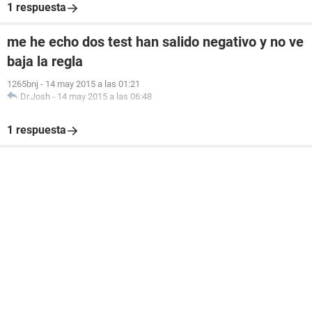
1 respuesta
me he echo dos test han salido negativo y no ve
baja la regla
1265bnj
-
14 may 2015 a las 01:21
Dr.Josh
-
14 may 2015 a las 06:48
1 respuesta