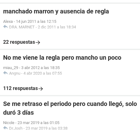
manchado marron y ausencia de regla
Alexa
-
14 jun 2011 a las 12:15
DRA. MARNET
-
2 dic 2011 a las 18:34
22 respuestas
No me viene la regla pero mancho un poco
miau_29
-
3 abr 2012 a las 18:35
Angnu
-
4 abr 2020 a las 07:55
112 respuestas
Se me retraso el periodo pero cuando llegó, solo
duró 3 días
Nicole
-
23 mar 2019 a las 01:05
Dr.Josh
-
23 mar 2019 a las 03:38