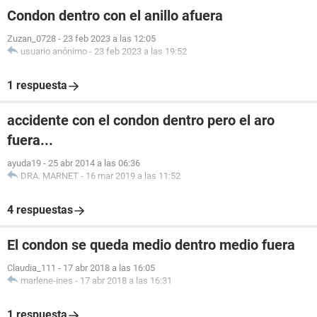
Condon dentro con el anillo afuera
Zuzan_0728
-
23 feb 2023 a las 12:05
usuario anónimo
-
23 feb 2023 a las 19:52
1 respuesta
accidente con el condon dentro pero el aro
fuera...
ayuda19
-
25 abr 2014 a las 06:36
DRA. MARNET
-
16 mar 2019 a las 11:52
4 respuestas
El condon se queda medio dentro medio fuera
Claudia_111
-
17 abr 2018 a las 16:05
marlene-ines
-
17 abr 2018 a las 16:31
1 respuesta