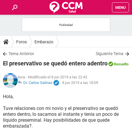
MENU
INICIO
FOROS
Foros
Embarazo
SALUD
Tema Anterior
Siguiente Tema
El preservativo se quedó entero adentro
Resuelto
FAMILIA
Asia
- Modificado el 8 jun 2019 a las 22:42
NUTRICIÓN
Dr. Carlos Salinas
-
8 jun 2019 a las 18:09
Hola,
BIENESTAR
Tuve relaciones con mi novio y el preservativo se quedó
SEXUALIDAD
entero dentro, lo sacamos al instante y tenía un poco de
líquido preseminal. Hay posibilidades de que quede
embarazada?.
GLOSARIO