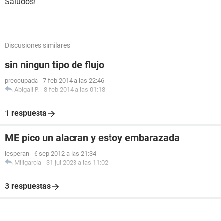
Saludos!
Discusiones similares
sin ningun tipo de flujo
preocupada
-
7 feb 2014 a las 22:46
Abigail P.
-
8 feb 2014 a las 01:18
1 respuesta
ME pico un alacran y estoy embarazada
lesperan
-
6 sep 2012 a las 21:34
Miligarcia
-
31 jul 2023 a las 11:02
3 respuestas