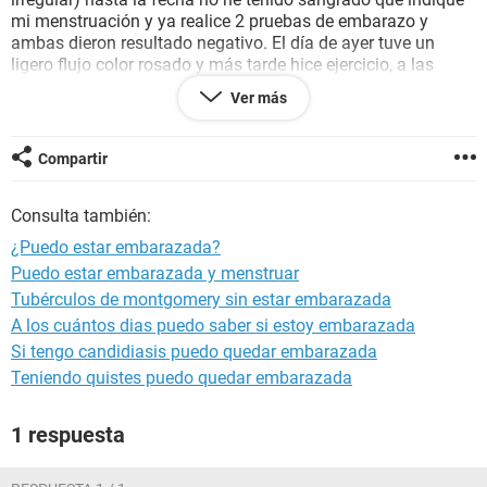
mi menstruación y ya realice 2 pruebas de embarazo y
ambas dieron resultado negativo. El día de ayer tuve un
ligero flujo color rosado y más tarde hice ejercicio, a las
pocas horas me dio un ligero cólico y mi flujo ya no era
Ver más
rosado pero tenía poca sangre. También tuve relaciones
hace 5 días pero con protección. Estoy muy asustada,
ayuda.
Compartir
Gracias
Consulta también:
¿Puedo estar embarazada?
Puedo estar embarazada y menstruar
Tubérculos de montgomery sin estar embarazada
A los cuántos dias puedo saber si estoy embarazada
Si tengo candidiasis puedo quedar embarazada
Teniendo quistes puedo quedar embarazada
1 respuesta