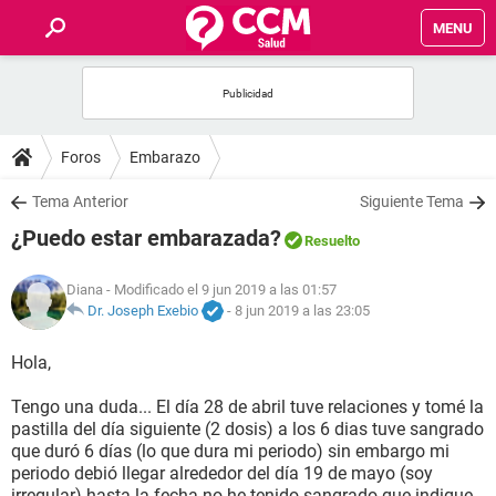
MENU
INICIO
FOROS
Foros
Embarazo
SALUD
Tema Anterior
Siguiente Tema
¿Puedo estar embarazada?
Resuelto
FAMILIA
Diana
- Modificado el 9 jun 2019 a las 01:57
NUTRICIÓN
Dr. Joseph Exebio
-
8 jun 2019 a las 23:05
Hola,
BIENESTAR
Tengo una duda... El día 28 de abril tuve relaciones y tomé la
SEXUALIDAD
pastilla del día siguiente (2 dosis) a los 6 dias tuve sangrado
que duró 6 días (lo que dura mi periodo) sin embargo mi
periodo debió llegar alrededor del día 19 de mayo (soy
GLOSARIO
irregular) hasta la fecha no he tenido sangrado que indique