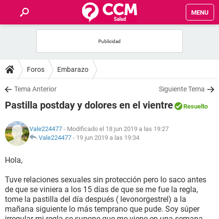
MENU
INICIO
FOROS
Foros
Embarazo
SALUD
Tema Anterior
Siguiente Tema
Pastilla postday y dolores en el vientre
Resuelto
FAMILIA
Vale224477
- Modificado el 18 jun 2019 a las 19:27
NUTRICIÓN
Vale224477
-
19 jun 2019 a las 19:34
Hola,
BIENESTAR
Tuve relaciones sexuales sin protección pero lo saco antes
SEXUALIDAD
de que se viniera a los 15 días de que se me fue la regla,
tome la pastilla del día después ( levonorgestrel) a la
mañana siguiente lo más temprano que pude. Soy súper
GLOSARIO
irregular mi regla se supone que me viene en una semana,