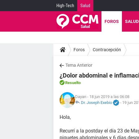
High-Tech
Salud
FOROS
SALUD
Foros
Contracepción
Tema Anterior
¿Dolor abdominal e inflamac
Resuelto
Dayan
- 18 jun 2019 a las 06:08
Dr. Joseph Exebio
-
19 jun 20
Hola,
Recurrí a la postday el día 23 de Ma
piquetes abdominales y 6 días desp