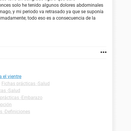
nces solo he tenido algunos dolores abdominales
mago, y mi periodo va retrasado ya que se suponía
oximadamente; todo eso es a consecuencia de la
a el vientre
-
Fichas prácticas -Salud
cas -Salud
 prácticas -Embarazo
epción
s -Definiciones