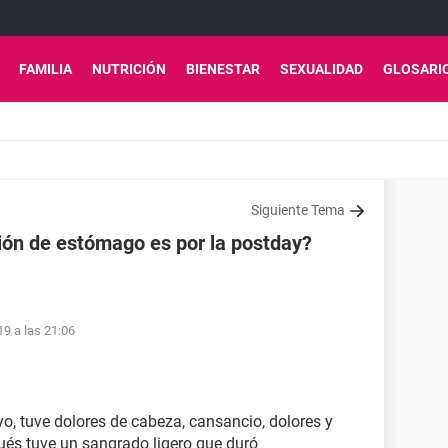
FAMILIA
NUTRICIÓN
BIENESTAR
SEXUALIDAD
GLOSARI
Siguiente Tema
ión de estómago es por la postday?
19 a las 21:06
yo, tuve dolores de cabeza, cansancio, dolores y
ués tuve un sangrado ligero que duró