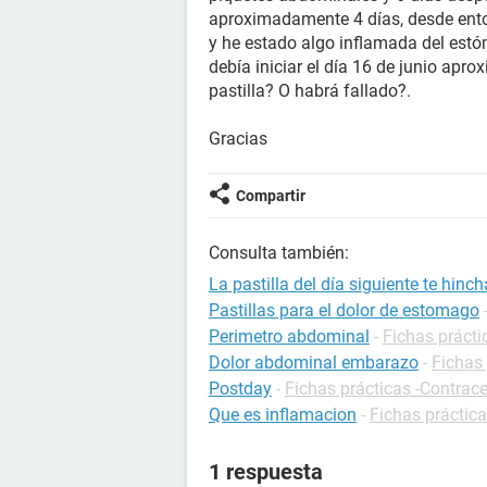
aproximadamente 4 días, desde ento
y he estado algo inflamada del estó
debía iniciar el día 16 de junio apr
pastilla? O habrá fallado?.
Gracias
Compartir
Consulta también:
La pastilla del día siguiente te hinch
Pastillas para el dolor de estomago
Perimetro abdominal
-
Fichas prácti
Dolor abdominal embarazo
-
Fichas
Postday
-
Fichas prácticas -Contrac
Que es inflamacion
-
Fichas práctica
1 respuesta