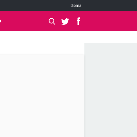
Idioma
O