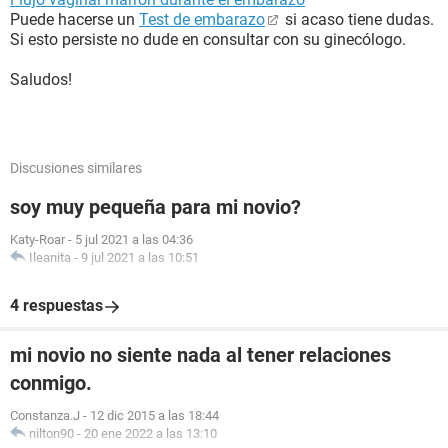
Puede hacerse un
Test de embarazo
si acaso tiene dudas.
Si esto persiste no dude en consultar con su ginecólogo.
Saludos!
Discusiones similares
soy muy pequeña para mi novio?
Katy-Roar
-
5 jul 2021 a las 04:36
Ileanita
-
9 jul 2021 a las 10:51
4 respuestas
mi novio no siente nada al tener relaciones
conmigo.
Constanza.J
-
12 dic 2015 a las 18:44
nilton90
-
20 ene 2022 a las 13:10