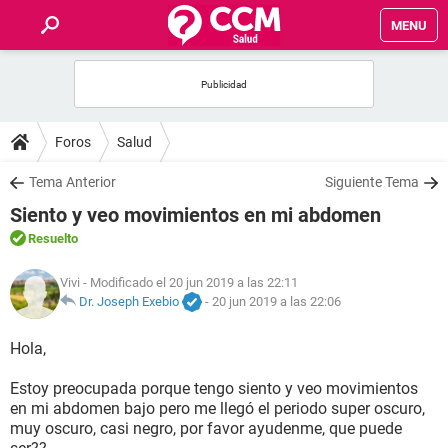
MENU
INICIO
FOROS
Foros
Salud
SALUD
Tema Anterior
Siguiente Tema
Siento y veo movimientos en mi abdomen
FAMILIA
Resuelto
NUTRICIÓN
Vivi
- Modificado el 20 jun 2019 a las 22:11
Dr. Joseph Exebio
-
20 jun 2019 a las 22:06
BIENESTAR
Hola,
SEXUALIDAD
Estoy preocupada porque tengo siento y veo movimientos
en mi abdomen bajo pero me llegó el periodo super oscuro,
muy oscuro, casi negro, por favor ayudenme, que puede
GLOSARIO