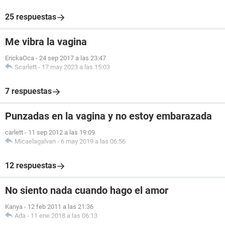
25 respuestas
Me vibra la vagina
ErickaOca
-
24 sep 2017 a las 23:47
Scarlett
-
17 may 2023 a las 15:03
7 respuestas
Punzadas en la vagina y no estoy embarazada
carlett
-
11 sep 2012 a las 19:09
Micaelagalvan
-
6 may 2019 a las 06:56
12 respuestas
No siento nada cuando hago el amor
Kanya
-
12 feb 2011 a las 21:36
Ada
-
11 ene 2018 a las 06:13